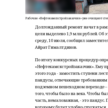
Рабочие «Нефтекамскстройзаказчик» уже очищают стены
Долгожданный ремонт начат в рамк
цели выделено 1,9 млн рублей. Об 
среду, 10 июля, сообщил заместит
Айрат Гималтдинов.
По итогу конкурсных процедур опр
«Нефтекамскстройзаказчик». Ему пр
этого года - замостить ступени лес
пандусы, отвечающие требованиям Г
подземном пешеходном переходе – 
того, чтобы было на века. Чтобы бы
часть, немаловажная, - это пандус.
которому будет удобно спускаться.