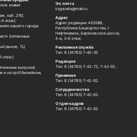
Эл. почта
сное знамя
kzgazeta@mail.ru
ж, каб. 214),
Адрес
-й этаж);
Адрес редакции: 452688,
ениях нашего города
Республика Башкортостан, г.
Нефтекамск, Берёзовское шоссе,
мот» (пятничные
4-а, 3-й этаж.
ный рынок, ТЦ
Рекламная служба
Тел. 8 (34783) 7-45-35.
й этаж);
Редакция
Тел. 8 (34783) 7-42-72, 7-42-92..
ятничные выпуски);
ле и на пр.Юбилейном,
Приемная
Тел. 8 (34783) 7-42-82.
Сотрудничество
Тел. 8 (34783) 7-42-62.
Отдел кадров
Тел. 8 (34783) 7-42-92.