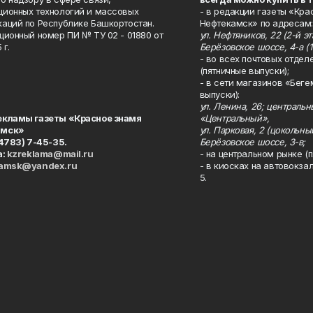
ионных технологий и массовых
- в редакции газеты «Кра
аций по Республике Башкортостан.
Нефтекамск» по адресам:
ционный номер ПИ № ТУ 02 - 01880 от
ул. Нефтяников, 22 (2-й эта
 г.
Берёзовское шоссе, 4-а (1
- во всех почтовых отдел
(пятничные выпуски);
- в сети магазинов «Беге
выпуски):
ул. Ленина, 26; централь
екламы газеты «Красное знамя
«Центральный»,
амск»
ул. Парковая, 2 (цокольны
34783) 7-45-35.
Берёзовское шоссе, 3-в;
а:
kzreklama@mail.ru
- на центральном рынке (п
kamsk@yandex.ru
- в киосках на автовокза
5.