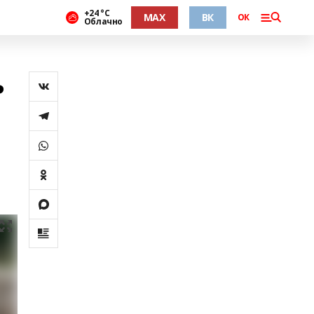
+24 °С
MAX
ВК
ОК
Облачно
ь