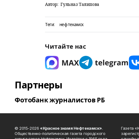
Автор:
Гульназ Талипова
Теги:
нефтекамск
Читайте нас
Партнеры
Фотобанк журналистов РБ
© 2015-2026
«Красное знамя Нефтекамск»
.
Газета 
Общественно-политическая газета городского
зарегист
округа город Нефтекамск. Издаётся с 1965 года.
службы п