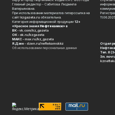
Главный редактор - Сабитова Людмила
информац
Валерьяновна.
коммуник
При использовании материалов гиперссылка на
Регистра
сайт
kzgazeta.ru
обязательна.
11.06.2025
Категория информационной продукции
12+
«Красное знамя
Нефтекамск
» в
ВК -
vk.com/kz_gazeta
ОК -
ok.ru/kzgazeta
MAKC -
max.ru/kz_gazeta
Я.Дзен -
dzen.ru/neftekamskkz
Отдел р
Об использовании персональных данных
Нефтек
Тел. 8 (
Эл. почт
kznefte