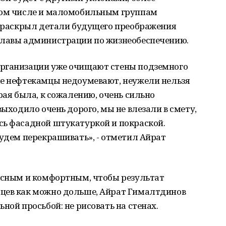
том числе и маломобильным группам
 - раскрыл детали будущего преображения
главы администрации по жизнеобеспечению.
организации уже очищают стены подземного
ые нефтекамцы недоумевают, неужели нельзя
рая была, к сожалению, очень сильно
выходило очень дорого, мы не влезали в смету,
сь фасадной штукатуркой и покраской.
будем перекрашивать», - отметил Айрат
пасным и комфортным, чтобы результат
цев как можно дольше, Айрат Гималтдинов
ной просьбой: не рисовать на стенах.