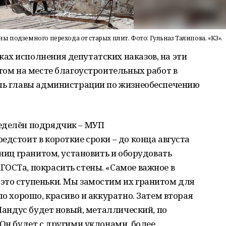
 подземного перехода от старых плит. Фото: Гульназ Талипова, «КЗ».
ах исполнения депутатских наказов, на эти
этом на месте благоустроительных работ в
ель главы администрации по жизнеобеспечению
еделён подрядчик – МУП
едстоит в короткие сроки – до конца августа
тниц гранитом, установить и оборудовать
ОСТа, покрасить стены. «Самое важное в
это ступеньки. Мы замостим их гранитом для
ло хорошо, красиво и аккуратно. Затем вторая
 Пандус будет новый, металлический, по
 Он будет с другими уклонами, более