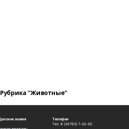
Рубрика "Животные"
Красное знамя
Телефон
Тел. 8 (34783) 7-42-62.
точках продаж: