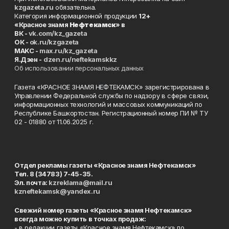
kzgazeta.ru
обязательна.
Категория информационной продукции
12+
«Красное знамя
Нефтекамск
» в
ВК -
vk.com/kz_gazeta
ОК -
ok.ru/kzgazeta
MAKC -
max.ru/kz_gazeta
Я.Дзен -
dzen.ru/neftekamskkz
Об использовании персональных данных
Газета «КРАСНОЕ ЗНАМЯ НЕФТЕКАМСК» зарегистрирована в
Управлении Федеральной службы по надзору в сфере связи,
информационных технологий и массовых коммуникаций по
Республике Башкортостан. Регистрационный номер ПИ № ТУ
02 - 01880 от 11.06.2025 г.
Отдел рекламы газеты «Красное знамя Нефтекамск»
Тел. 8 (34783) 7-45-35.
Эл. почта:
kzreklama@mail.ru
kzneftekamsk@yandex.ru
Свежий номер газеты «Красное знамя Нефтекамск»
всегда можно купить в точках продаж:
- в редакции газеты «Красное знамя Нефтекамск» по