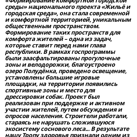
«Формирование комфортной городской
среды» национального проекта «Жильё и
городская среда», она стала современной
и комфортной территорией, уникальным
общественным пространством.
Формирование таких пространств для
комфорта жителей – одна из задач,
которые ставит перед нами глава
республики. В рамках госпрограммы
были заасфальтированы прогулочные
зоны и велодорожки, благоустроено
озеро Полудёнка, проведено освещение,
установлены большие игровые
площадки, на территории появились
спортивные зоны и место для
дрессировки собак. Проект был
реализован при поддержке и активном
участии жителей, путем обсуждения и
опросов населения. Строители работали,
стараясь не нарушать сложившуюся
экосистему соснового леса... В результате
нашу Тропу здоровья признали одним из