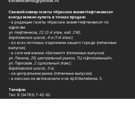
kzneftekamsk@yandex.ru
Свежий номер газеты «Красное знамя Нефтекамск»
всегда можно купить в точках продаж:
- в редакции газеты «Красное знамя Нефтекамск» по
адресам:
ул. Нефтяников, 22 (2-й этаж, каб. 214),
Берёзовское шоссе, 4-а (1-й этаж);
- во всех почтовых отделениях нашего города (пятничные
выпуски);
- в сети магазинов «Бегемот» (пятничные выпуски):
ул. Ленина, 26; центральный рынок, ТЦ «Центральный»,
ул. Парковая, 2 (цокольный этаж);
Берёзовское шоссе, 3-в;
- на центральном рынке (пятничные выпуски);
- в киосках на автовокзале и на пр.Юбилейном, 5.
Телефон
Тел. 8 (34783) 7-42-62.
Эл. почта
kzgazeta@mail.ru
Адрес
Адрес редакции: 452688, Республика Башкортостан, г.
Нефтекамск, Берёзовское шоссе, 4-а, 3-й этаж.