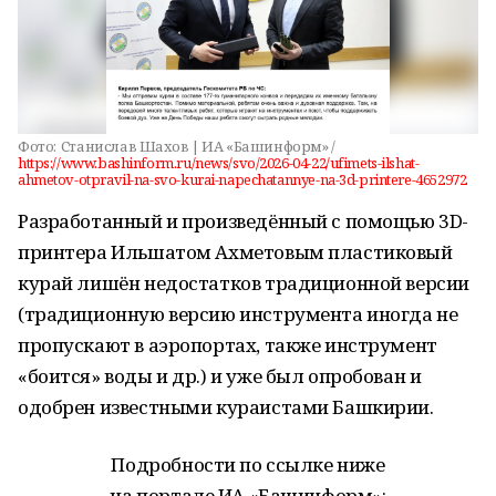
Фото:
Станислав Шахов | ИА «Башинформ» /
https://www.bashinform.ru/news/svo/2026-04-22/ufimets-ilshat-
ahmetov-otpravil-na-svo-kurai-napechatannye-na-3d-printere-4652972
Разработанный и произведённый с помощью 3D-
принтера Ильшатом Ахметовым пластиковый
курай лишён недостатков традиционной версии
(традиционную версию инструмента иногда не
пропускают в аэропортах, также инструмент
«боится» воды и др.) и уже был опробован и
одобрен известными кураистами Башкирии.
Подробности по ссылке ниже
на портале ИА «Башинформ»: