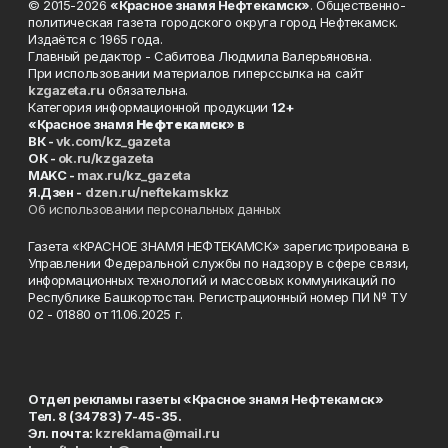
© 2015-2026
«Красное знамя Нефтекамск»
. Общественно-
политическая газета городского округа город Нефтекамск.
Издаётся с 1965 года.
Главный редактор - Сабитова Людмила Валерьяновна.
При использовании материалов гиперссылка на сайт
kzgazeta.ru
обязательна.
Категория информационной продукции
12+
«Красное знамя
Нефтекамск
» в
ВК -
vk.com/kz_gazeta
ОК -
ok.ru/kzgazeta
MAKC -
max.ru/kz_gazeta
Я.Дзен -
dzen.ru/neftekamskkz
Об использовании персональных данных
Газета «КРАСНОЕ ЗНАМЯ НЕФТЕКАМСК» зарегистрирована в
Управлении Федеральной службы по надзору в сфере связи,
информационных технологий и массовых коммуникаций по
Республике Башкортостан. Регистрационный номер ПИ № ТУ
02 - 01880 от 11.06.2025 г.
Отдел рекламы газеты «Красное знамя Нефтекамск»
Тел. 8 (34783) 7-45-35.
Эл. почта:
kzreklama@mail.ru