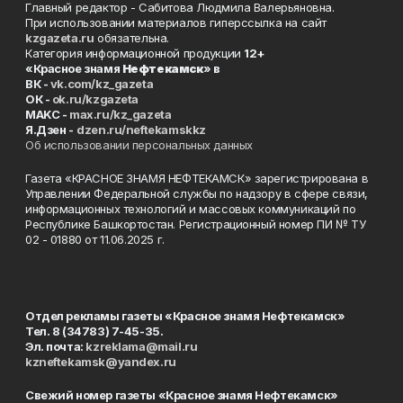
Главный редактор - Сабитова Людмила Валерьяновна.
При использовании материалов гиперссылка на сайт
kzgazeta.ru
обязательна.
Категория информационной продукции
12+
«Красное знамя
Нефтекамск
» в
ВК -
vk.com/kz_gazeta
ОК -
ok.ru/kzgazeta
MAKC -
max.ru/kz_gazeta
Я.Дзен -
dzen.ru/neftekamskkz
Об использовании персональных данных
Газета «КРАСНОЕ ЗНАМЯ НЕФТЕКАМСК» зарегистрирована в
Управлении Федеральной службы по надзору в сфере связи,
информационных технологий и массовых коммуникаций по
Республике Башкортостан. Регистрационный номер ПИ № ТУ
02 - 01880 от 11.06.2025 г.
Отдел рекламы газеты «Красное знамя Нефтекамск»
Тел. 8 (34783) 7-45-35.
Эл. почта:
kzreklama@mail.ru
kzneftekamsk@yandex.ru
Свежий номер газеты «Красное знамя Нефтекамск»