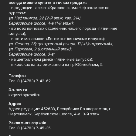
всегда можно купить в точках продаж:
- в редакции газеты «Красное знамя Нефтекамск» по
адресам:
ул. Нефтяников, 22 (2-й этаж, каб. 214),
Берёзовское шоссе, 4-а (1-й этаж);
- во всех почтовых отделениях нашего города (пятничные
выпуски);
- в сети магазинов «Бегемот» (пятничные выпуски):
ул. Ленина, 26; центральный рынок, ТЦ «Центральный»,
ул. Парковая, 2 (цокольный этаж);
Берёзовское шоссе, 3-в;
- на центральном рынке (пятничные выпуски);
- в киосках на автовокзале и на пр.Юбилейном, 5.
Телефон
Тел. 8 (34783) 7-42-62.
Эл. почта
kzgazeta@mail.ru
Адрес
Адрес редакции: 452688, Республика Башкортостан, г.
Нефтекамск, Берёзовское шоссе, 4-а, 3-й этаж.
Рекламная служба
Тел. 8 (34783) 7-45-35.