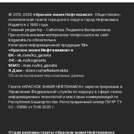
© 2015-2026
«Красное знамя Нефтекамск»
. Общественно-
политическая газета городского округа город Нефтекамск.
Издаётся с 1965 года.
Главный редактор - Сабитова Людмила Валерьяновна.
При использовании материалов гиперссылка на сайт
kzgazeta.ru
обязательна.
Категория информационной продукции
12+
«Красное знамя
Нефтекамск
» в
ВК -
vk.com/kz_gazeta
ОК -
ok.ru/kzgazeta
MAKC -
max.ru/kz_gazeta
Я.Дзен -
dzen.ru/neftekamskkz
Об использовании персональных данных
Газета «КРАСНОЕ ЗНАМЯ НЕФТЕКАМСК» зарегистрирована в
Управлении Федеральной службы по надзору в сфере связи,
информационных технологий и массовых коммуникаций по
Республике Башкортостан. Регистрационный номер ПИ № ТУ
02 - 01880 от 11.06.2025 г.
Отдел рекламы газеты «Красное знамя Нефтекамск»