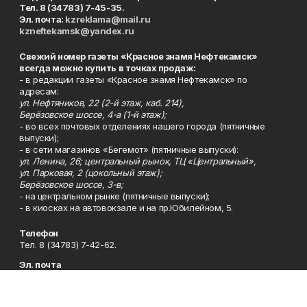
Тел. 8 (34783) 7-45-35.
Эл. почта:
kzreklama@mail.ru
kzneftekamsk@yandex.ru
Свежий номер газеты «Красное знамя Нефтекамск»
всегда можно купить в точках продаж:
- в редакции газеты «Красное знамя Нефтекамск» по
адресам:
ул. Нефтяников, 22 (2-й этаж, каб. 214),
Берёзовское шоссе, 4-а (1-й этаж);
- во всех почтовых отделениях нашего города (пятничные
выпуски);
- в сети магазинов «Бегемот» (пятничные выпуски):
ул. Ленина, 26; центральный рынок, ТЦ «Центральный»,
ул. Парковая, 2 (цокольный этаж);
Берёзовское шоссе, 3-в;
- на центральном рынке (пятничные выпуски);
- в киосках на автовокзале и на пр.Юбилейном, 5.
Телефон
Тел. 8 (34783) 7-42-62.
Эл. почта
kzgazeta@mail.ru
Адрес