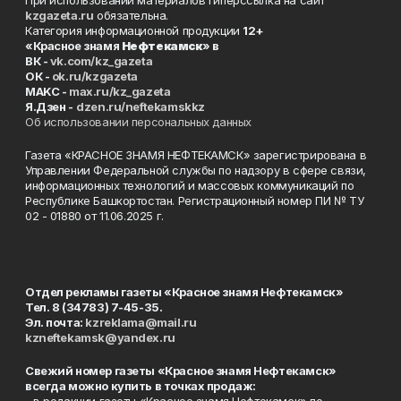
При использовании материалов гиперссылка на сайт
kzgazeta.ru
обязательна.
Категория информационной продукции
12+
«Красное знамя
Нефтекамск
» в
ВК -
vk.com/kz_gazeta
ОК -
ok.ru/kzgazeta
MAKC -
max.ru/kz_gazeta
Я.Дзен -
dzen.ru/neftekamskkz
Об использовании персональных данных
Газета «КРАСНОЕ ЗНАМЯ НЕФТЕКАМСК» зарегистрирована в
Управлении Федеральной службы по надзору в сфере связи,
информационных технологий и массовых коммуникаций по
Республике Башкортостан. Регистрационный номер ПИ № ТУ
02 - 01880 от 11.06.2025 г.
Отдел рекламы газеты «Красное знамя Нефтекамск»
Тел. 8 (34783) 7-45-35.
Эл. почта:
kzreklama@mail.ru
kzneftekamsk@yandex.ru
Свежий номер газеты «Красное знамя Нефтекамск»
всегда можно купить в точках продаж: