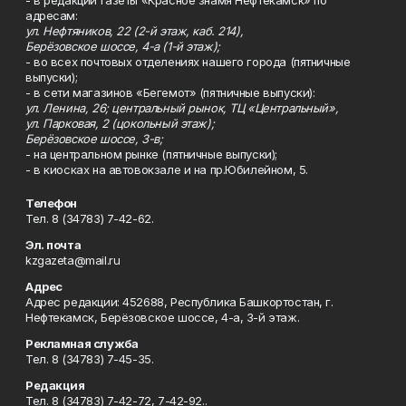
- в редакции газеты «Красное знамя Нефтекамск» по
адресам:
ул. Нефтяников, 22 (2-й этаж, каб. 214),
Берёзовское шоссе, 4-а (1-й этаж);
- во всех почтовых отделениях нашего города (пятничные
выпуски);
- в сети магазинов «Бегемот» (пятничные выпуски):
ул. Ленина, 26; центральный рынок, ТЦ «Центральный»,
ул. Парковая, 2 (цокольный этаж);
Берёзовское шоссе, 3-в;
- на центральном рынке (пятничные выпуски);
- в киосках на автовокзале и на пр.Юбилейном, 5.
Телефон
Тел. 8 (34783) 7-42-62.
Эл. почта
kzgazeta@mail.ru
Адрес
Адрес редакции: 452688, Республика Башкортостан, г.
Нефтекамск, Берёзовское шоссе, 4-а, 3-й этаж.
Рекламная служба
Тел. 8 (34783) 7-45-35.
Редакция
Тел. 8 (34783) 7-42-72, 7-42-92..