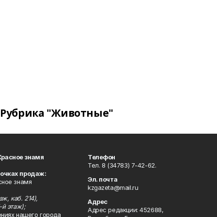
Рубрика "Животные"
Красное знамя
Телефон
Тел. 8 (34783) 7-42-62.
точках продаж:
Эл. почта
сное знамя
kzgazeta@mail.ru
ж, каб. 214),
Адрес
-й этаж);
Адрес редакции: 452688,
ениях нашего города