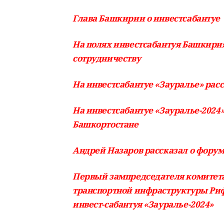
Глава Башкирии о инвестсабантуе
На полях инвестсабантуя Башкири
сотрудничеству
На инвестсабантуе «Зауралье» рас
На инвестсабантуе «Зауралье-2024
Башкортостане
Андрей Назаров рассказал о форум
Первый зампредседателя комитета
транспортной инфраструктуры Ри
инвест-сабантуя «Зауралье-2024»