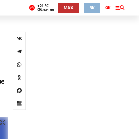
+21 °С
MAX
ВК
ОК
Облачно
ве