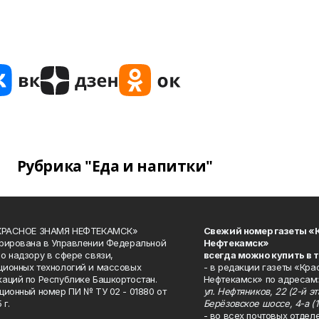
Рубрика "Еда и напитки"
«КРАСНОЕ ЗНАМЯ НЕФТЕКАМСК»
Свежий номер газеты «
рирована в Управлении Федеральной
Нефтекамск»
о надзору в сфере связи,
всегда можно купить в 
ионных технологий и массовых
- в редакции газеты «Кра
аций по Республике Башкортостан.
Нефтекамск» по адресам:
ционный номер ПИ № ТУ 02 - 01880 от
ул. Нефтяников, 22 (2-й эта
 г.
Берёзовское шоссе, 4-а (1
- во всех почтовых отдел