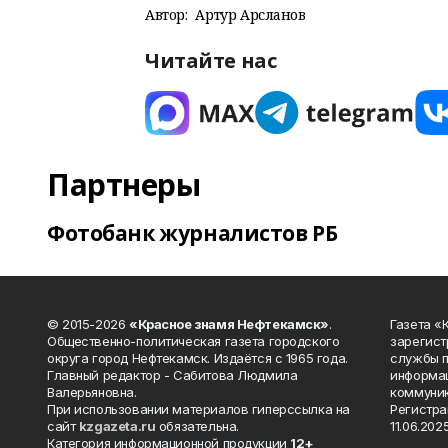
Автор:
Артур Арсланов
Читайте нас
Партнеры
Фотобанк журналистов РБ
© 2015-2026
«Красное знамя Нефтекамск»
.
Газета 
Общественно-политическая газета городского
зарегист
округа город Нефтекамск. Издаётся с 1965 года.
службы п
Главный редактор - Сабитова Людмила
информац
Валерьяновна.
коммуник
При использовании материалов гиперссылка на
Регистра
сайт
kzgazeta.ru
обязательна.
11.06.2025
Категория информационной продукции
12+