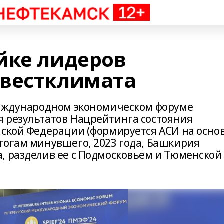
йке лидеров
нвестклимата
международном экономическом форуме
 результатов Нацрейтинга состояния
йской Федерации (формируется АСИ на осно
тогам минувшего, 2023 года, Башкирия
, разделив ее с Подмосковьем и Тюменской