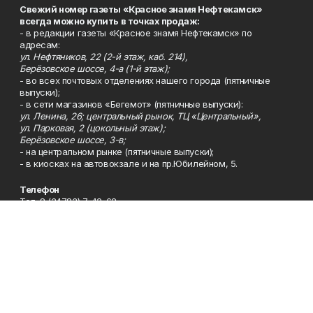
Свежий номер газеты «Красное знамя Нефтекамск»
всегда можно купить в точках продаж:
- в редакции газеты «Красное знамя Нефтекамск» по
адресам:
ул. Нефтяников, 22 (2-й этаж, каб. 214),
Берёзовское шоссе, 4-а (1-й этаж);
- во всех почтовых отделениях нашего города (пятничные
выпуски);
- в сети магазинов «Бегемот» (пятничные выпуски):
ул. Ленина, 26; центральный рынок, ТЦ «Центральный»,
ул. Парковая, 2 (цокольный этаж);
Берёзовское шоссе, 3-в;
- на центральном рынке (пятничные выпуски);
- в киосках на автовокзале и на пр.Юбилейном, 5.
Телефон
Тел. 8 (34783) 7-42-62.
Эл. почта
kzgazeta@mail.ru
Адрес
Адрес редакции: 452688, Республика Башкортостан, г.
Нефтекамск, Берёзовское шоссе, 4-а, 3-й этаж.
Рекламная служба
Тел. 8 (34783) 7-45-35.