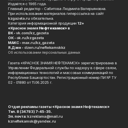
Издаётся с 1965 года.
Главный редактор - Сабитова Людмила Валерьяновна.
При использовании материалов гиперссылка на сайт
kzgazeta.ru
обязательна.
Категория информационной продукции
12+
«Красное знамя
Нефтекамск
» в
ВК -
vk.com/kz_gazeta
ОК -
ok.ru/kzgazeta
MAKC -
max.ru/kz_gazeta
Я.Дзен -
dzen.ru/neftekamskkz
Об использовании персональных данных
Газета «КРАСНОЕ ЗНАМЯ НЕФТЕКАМСК» зарегистрирована в
Управлении Федеральной службы по надзору в сфере связи,
информационных технологий и массовых коммуникаций по
Республике Башкортостан. Регистрационный номер ПИ № ТУ
02 - 01880 от 11.06.2025 г.
Отдел рекламы газеты «Красное знамя Нефтекамск»
Тел. 8 (34783) 7-45-35.
Эл. почта:
kzreklama@mail.ru
kzneftekamsk@yandex.ru