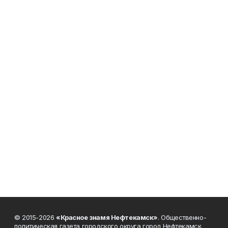
© 2015-2026
«Красное знамя Нефтекамск»
. Общественно-
политическая газета городского округа город Нефтекамск.