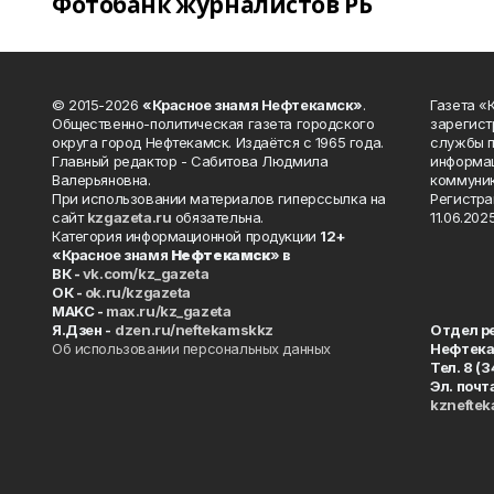
Фотобанк журналистов РБ
© 2015-2026
«Красное знамя Нефтекамск»
.
Газета 
Общественно-политическая газета городского
зарегист
округа город Нефтекамск. Издаётся с 1965 года.
службы п
Главный редактор - Сабитова Людмила
информац
Валерьяновна.
коммуник
При использовании материалов гиперссылка на
Регистра
сайт
kzgazeta.ru
обязательна.
11.06.2025
Категория информационной продукции
12+
«Красное знамя
Нефтекамск
» в
ВК -
vk.com/kz_gazeta
ОК -
ok.ru/kzgazeta
MAKC -
max.ru/kz_gazeta
Я.Дзен -
dzen.ru/neftekamskkz
Отдел р
Об использовании персональных данных
Нефтек
Тел. 8 (
Эл. почт
kznefte