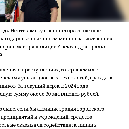
ороду Нефтекамску прошло торжественное
благодарственных писем министра внутренних
енерал-майора полиции Александра Прядко
й.
дения о преступлениях, совершаемых с
елекоммуника-ционных технологий, граждане
ников. За текущий период 2024 года
бщую сумму около 30 миллионов рублей.
больше, если бы администрация городского
 предприятий и учреждений, средства
сть не оказывали содействие полиции в