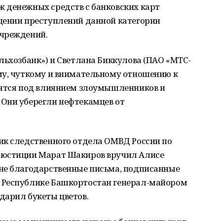
 денежных средств с банковских карт
щении преступлений данной категории
учреждений.
льхозбанк») и Светлана Биккулова (ПАО «МТС-
му, чуткому и внимательному отношению к
дятся под влиянием злоумышленников и
Они уберегли нефтекамцев от
ик следственного отдела ОМВД России по
 юстиции Марат Шакиров вручил Алисе
не благодарственные письма, подписанные
 Республике Башкортостан генерал-майором
дарил букеты цветов.