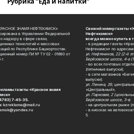
Рубрика "Еда и напитки"
«КРАСНОЕ ЗНАМЯ НЕФТЕКАМСК»
Свежий номер газеты «
рирована в Управлении Федеральной
Нефтекамск»
о надзору в сфере связи,
всегда можно купить в 
ионных технологий и массовых
- в редакции газеты «Кра
аций по Республике Башкортостан.
Нефтекамск» по адресам:
ционный номер ПИ № ТУ 02 - 01880 от
ул. Нефтяников, 22 (2-й эта
 г.
Берёзовское шоссе, 4-а (1
- во всех почтовых отдел
(пятничные выпуски);
- в сети магазинов «Беге
выпуски):
ул. Ленина, 26; централь
екламы газеты «Красное знамя
«Центральный»,
амск»
ул. Парковая, 2 (цокольны
34783) 7-45-35.
Берёзовское шоссе, 3-в;
а:
kzreklama@mail.ru
- на центральном рынке (п
kamsk@yandex.ru
- в киосках на автовокза
5.