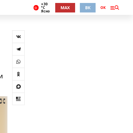
+30
MAX
ВК
°С
ОК
Ясно
и