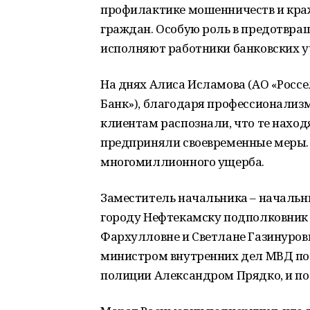
профилактике мошенничеств и краж
граждан. Особую роль в предотвра
исполняют работники банковских 
На днях Алиса Исламова (АО «Россе
Банк»), благодаря профессионализ
клиентам распознали, что те нахо
предприняли своевременные меры. 
многомиллионного ущерба.
Заместитель начальника – начальн
городу Нефтекамску подполковник
Фархулловне и Светлане Газинуров
министром внутренних дел МВД по
полиции Александром Прядко, и по