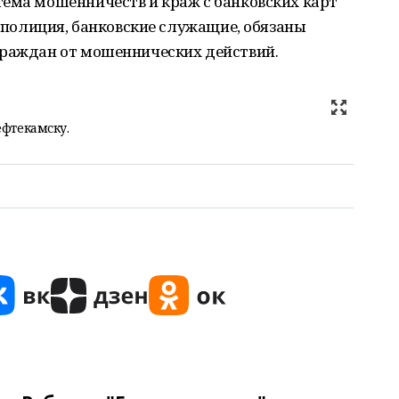
тема мошенничеств и краж с банковских карт
, полиция, банковские служащие, обязаны
граждан от мошеннических действий.
ефтекамску.