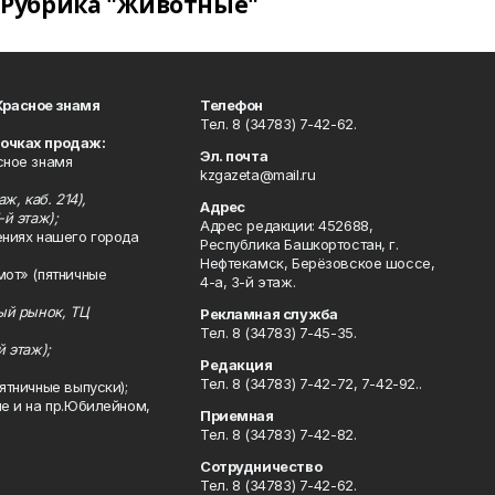
Рубрика "Животные"
Красное знамя
Телефон
Тел. 8 (34783) 7-42-62.
точках продаж:
Эл. почта
сное знамя
kzgazeta@mail.ru
ж, каб. 214),
Адрес
-й этаж);
Адрес редакции: 452688,
ениях нашего города
Республика Башкортостан, г.
Нефтекамск, Берёзовское шоссе,
мот» (пятничные
4-а, 3-й этаж.
ный рынок, ТЦ
Рекламная служба
Тел. 8 (34783) 7-45-35.
й этаж);
Редакция
Тел. 8 (34783) 7-42-72, 7-42-92..
ятничные выпуски);
ле и на пр.Юбилейном,
Приемная
Тел. 8 (34783) 7-42-82.
Сотрудничество
Тел. 8 (34783) 7-42-62.