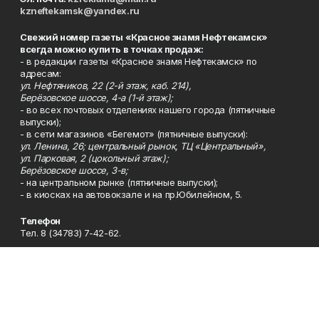
kzneftekamsk@yandex.ru
Свежий номер газеты «Красное знамя Нефтекамск»
всегда можно купить в точках продаж:
- в редакции газеты «Красное знамя Нефтекамск» по
адресам:
ул. Нефтяников, 22 (2-й этаж, каб. 214),
Берёзовское шоссе, 4-а (1-й этаж);
- во всех почтовых отделениях нашего города (пятничные
выпуски);
- в сети магазинов «Бегемот» (пятничные выпуски):
ул. Ленина, 26; центральный рынок, ТЦ «Центральный»,
ул. Парковая, 2 (цокольный этаж);
Берёзовское шоссе, 3-в;
- на центральном рынке (пятничные выпуски);
- в киосках на автовокзале и на пр.Юбилейном, 5.
Телефон
Тел. 8 (34783) 7-42-62.
Эл. почта
kzgazeta@mail.ru
Адрес
Адрес редакции: 452688, Республика Башкортостан, г.
Нефтекамск, Берёзовское шоссе, 4-а, 3-й этаж.