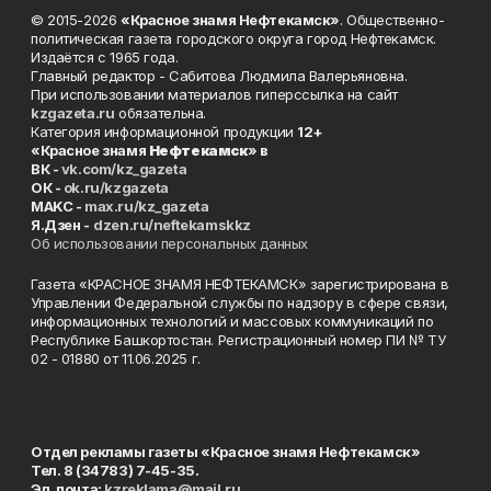
© 2015-2026
«Красное знамя Нефтекамск»
. Общественно-
политическая газета городского округа город Нефтекамск.
Издаётся с 1965 года.
Главный редактор - Сабитова Людмила Валерьяновна.
При использовании материалов гиперссылка на сайт
kzgazeta.ru
обязательна.
Категория информационной продукции
12+
«Красное знамя
Нефтекамск
» в
ВК -
vk.com/kz_gazeta
ОК -
ok.ru/kzgazeta
MAKC -
max.ru/kz_gazeta
Я.Дзен -
dzen.ru/neftekamskkz
Об использовании персональных данных
Газета «КРАСНОЕ ЗНАМЯ НЕФТЕКАМСК» зарегистрирована в
Управлении Федеральной службы по надзору в сфере связи,
информационных технологий и массовых коммуникаций по
Республике Башкортостан. Регистрационный номер ПИ № ТУ
02 - 01880 от 11.06.2025 г.
Отдел рекламы газеты «Красное знамя Нефтекамск»
Тел. 8 (34783) 7-45-35.
Эл. почта:
kzreklama@mail.ru