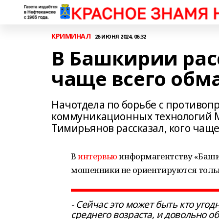
КРИМИНАЛ
26 ИЮНЯ 2024, 06:32
В Башкирии расс
чаще всего об
Начотдела по борьбе с противо
коммуникационных технологий М
Тимирьянов рассказал, кого чащ
В
интервью
информагентству «Баши
мошенники не ориентируются тольк
- Сейчас это может быть кто угод
среднего возраста, и довольно о