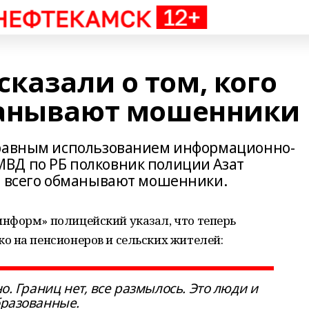
казали о том, кого
манывают мошенники
правным использованием информационно-
ВД по РБ полковник полиции Азат
е всего обманывают мошенники.
нформ» полицейский указал, что теперь
о на пенсионеров и сельских жителей:
но. Границ нет, все размылось. Это люди и
бразованные.