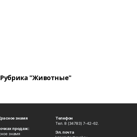
Рубрика "Животные"
Красное знамя
Телефон
Тел. 8 (34783) 7-42-62.
точках продаж:
Эл. почта
сное знамя