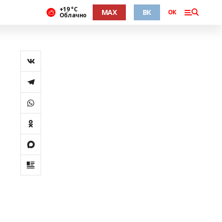
+19 °С
MAX
ВК
ОК
Облачно