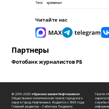
Теги:
криминал
Читайте нас
Партнеры
Фотобанк журналистов РБ
© 2015-2026
«Красное знамя Нефтекамск»
.
Газета 
Общественно-политическая газета городского
зарегист
округа город Нефтекамск. Издаётся с 1965 года.
службы п
Главный редактор - Сабитова Людмила
информац