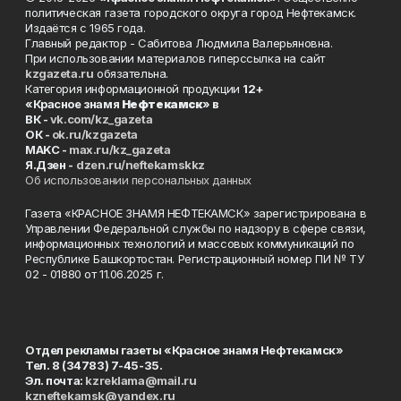
политическая газета городского округа город Нефтекамск.
Издаётся с 1965 года.
Главный редактор - Сабитова Людмила Валерьяновна.
При использовании материалов гиперссылка на сайт
kzgazeta.ru
обязательна.
Категория информационной продукции
12+
«Красное знамя
Нефтекамск
» в
ВК -
vk.com/kz_gazeta
ОК -
ok.ru/kzgazeta
MAKC -
max.ru/kz_gazeta
Я.Дзен -
dzen.ru/neftekamskkz
Об использовании персональных данных
Газета «КРАСНОЕ ЗНАМЯ НЕФТЕКАМСК» зарегистрирована в
Управлении Федеральной службы по надзору в сфере связи,
информационных технологий и массовых коммуникаций по
Республике Башкортостан. Регистрационный номер ПИ № ТУ
02 - 01880 от 11.06.2025 г.
Отдел рекламы газеты «Красное знамя Нефтекамск»
Тел. 8 (34783) 7-45-35.
Эл. почта:
kzreklama@mail.ru
kzneftekamsk@yandex.ru