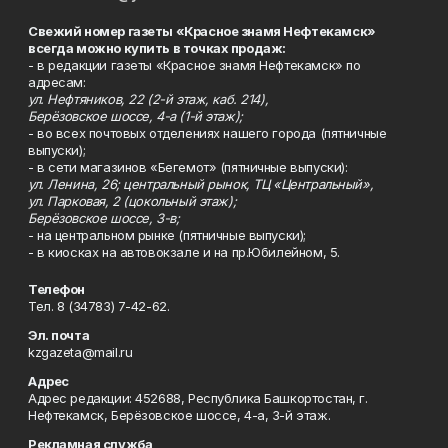
Свежий номер газеты «Красное знамя Нефтекамск»
всегда можно купить в точках продаж:
- в редакции газеты «Красное знамя Нефтекамск» по
адресам:
ул. Нефтяников, 22 (2-й этаж, каб. 214),
Берёзовское шоссе, 4-а (1-й этаж);
- во всех почтовых отделениях нашего города (пятничные
выпуски);
- в сети магазинов «Бегемот» (пятничные выпуски):
ул. Ленина, 26; центральный рынок, ТЦ «Центральный»,
ул. Парковая, 2 (цокольный этаж);
Берёзовское шоссе, 3-в;
- на центральном рынке (пятничные выпуски);
- в киосках на автовокзале и на пр.Юбилейном, 5.
Телефон
Тел. 8 (34783) 7-42-62.
Эл. почта
kzgazeta@mail.ru
Адрес
Адрес редакции: 452688, Республика Башкортостан, г.
Нефтекамск, Берёзовское шоссе, 4-а, 3-й этаж.
Рекламная служба