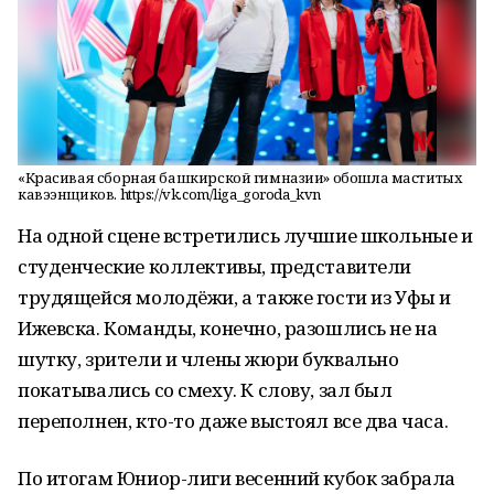
«Красивая сборная башкирской гимназии» обошла маститых
кавээнщиков. https://vk.com/liga_goroda_kvn
На одной сцене встретились лучшие школьные и
студенческие коллективы, представители
трудящейся молодёжи, а также гости из Уфы и
Ижевска. Команды, конечно, разошлись не на
шутку, зрители и члены жюри буквально
покатывались со смеху. К слову, зал был
переполнен, кто-то даже выстоял все два часа.
По итогам Юниор-лиги весенний кубок забрала