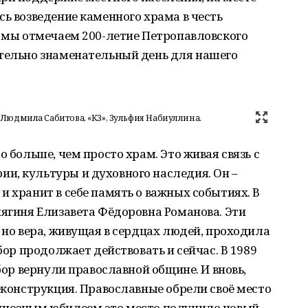
сь возведение каменного храма в честь
я мы отмечаем 200-летие Петропавловского
ительно знаменательный день для нашего
: Людмила Сабитова, «КЗ», Зульфия Набиуллина.
о больше, чем просто храм. Это живая связь с
и, культуры и духовного наследия. Он –
и хранит в себе память о важных событиях. В
нягиня Елизавета Фёдоровна Романова. Эти
, но вера, живущая в сердцах людей, проходила
обор продолжает действовать и сейчас. В 1989
обор вернули православной общине. И вновь,
реконструкция. Православные обрели своё место
диозным юбилеем это место получило новый