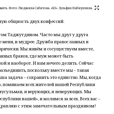
амять. Фото: Людмила Сабитова, «КЗ», Зульфия Набиуллина.
ую общность двух конфессий:
том Таджутдином. Часто мы друг у друга
е меня, и мудрее. Дружба православных и
орически. Мы живём и сосуществуем вместе,
анных браков, где муж может быть
ой и наоборот. И нам нечего делить. Сейчас
разъединить, поскольку вместе мы – такая
аша задача – сохранить это единство. Мы, когда
, поминаем всех жителей нашей Республики
 мусульман, и верующих, и неверующих. Мы
публики нашей», и молимся за всех. Всех вас –
оздравляю с этим замечательным праздником!