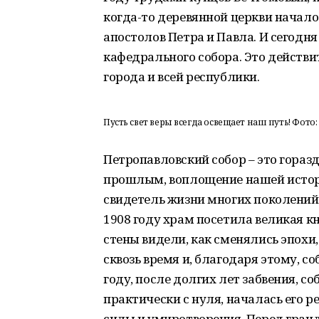
когда-то деревянной церкви начало
апостолов Петра и Павла. И сегодн
кафедрального собора. Это действ
города и всей республики.
Пусть свет веры всегда освещает наш путь! Фото
Петропавловский собор – это горазд
прошлым, воплощение нашей истори
свидетель жизни многих поколений 
1908 году храм посетила великая к
стены видели, как сменялись эпохи
сквозь время и, благодаря этому, с
году, после долгих лет забвения, с
практически с нуля, началась его 
силы и умиротворения. Перед гран