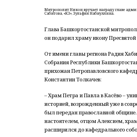
Митрополит Никон вручает награду главе адми
Сабитова, «КЗ», Зульфия Набиуллина.
Глава Башкортостанской митрополи
он подарил храму икону Пресвятой
От имени главы региона Радия Хаби
Собрания Республики Башкортоста
прихожан Петропавловского кафедр
Константин Толкачев:
– Храм Петра и Павла в Касёво – ун
историей, возрожденный уже в совр
был передан православной общине.
настоятелем, отцом Алексием, храм 
расширился до кафедрального собо