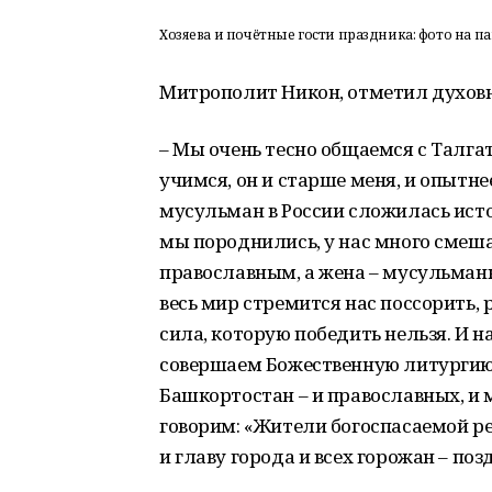
Хозяева и почётные гости праздника: фото на п
Митрополит Никон, отметил духовн
– Мы очень тесно общаемся с Талга
учимся, он и старше меня, и опытне
мусульман в России сложилась ист
мы породнились, у нас много смеш
православным, а жена – мусульманк
весь мир стремится нас поссорить, 
сила, которую победить нельзя. И н
совершаем Божественную литургию
Башкортостан – и православных, и
говорим: «Жители богоспасаемой рес
и главу города и всех горожан – п