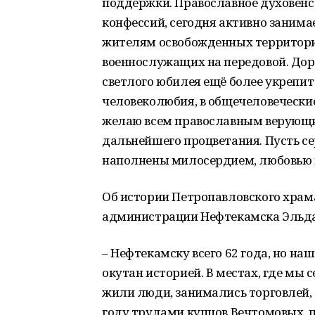
поддержки. Православное духовенс
конфессий, сегодня активно заним
жителям освобожденных территори
военнослужащих на передовой. Доро
светлого юбилея ещё более укрепит
человеколюбия, в общечеловеческие 
желаю всем православным верующи
дальнейшего процветания. Пусть с
наполнены милосердием, любовью 
Об истории Петропавловского хра
администрации Нефтекамска Эльда
– Нефтекамску всего 62 года, но н
окутан историей. В местах, где мы 
жили люди, занимались торговлей, т
году трудами купцов Вечтомовых, п