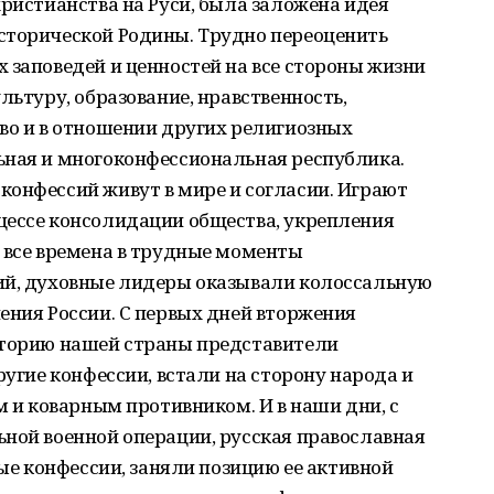
христианства на Руси, была заложена идея
сторической Родины. Трудно переоценить
 заповедей и ценностей на все стороны жизни
льтуру, образование, нравственность,
во и в отношении других религиозных
ьная и многоконфессиональная республика.
конфессий живут в мире и согласии. Играют
цессе консолидации общества, укрепления
 все времена в трудные моменты
ий, духовные лидеры оказывали колоссальную
ения России. С первых дней вторжения
иторию нашей страны представители
ругие конфессии, встали на сторону народа и
м и коварным противником. И в наши дни, с
ной военной операции, русская православная
ные конфессии, заняли позицию ее активной