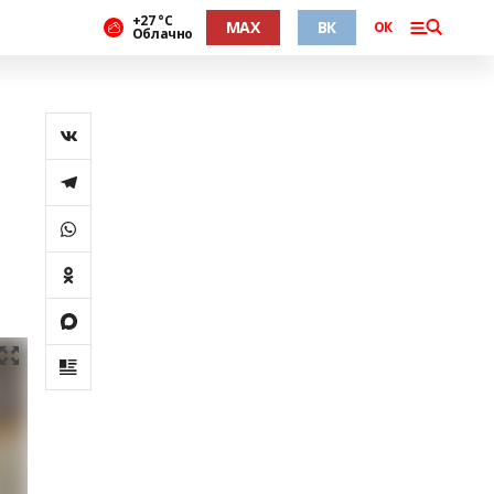
+27 °С
MAX
ВК
ОК
Облачно