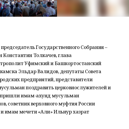
 председатель Государственного Собрания –
 Константин Толкачев, глава
итрополит Уфимский и Башкортостанский
камска Эльдар Валидов, депутаты Совета
городских предприятий, представители
мусульман поздравить церковнослужителей и
й пришли имам-ахунд мусульман
ов, советник верховного муфтия России
и имам мечети «Али» Ильнур хазрат