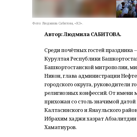
Фото:
Людмила Сабитова, «КЗ».
Автор: Людмила САБИТОВА.
Среди почётных гостей праздника –
Курултая Республики Башкортостан
Башкортостанской митрополии, м
Никон, глава администрации Нефте
городского округа, руководители 
религиозных конфессий. От имени 
прихожан со столь значимой дато
Калтасинского и Янаульского район
Ибрахим хаджи хазрат Абзалитдин 
Хаматнуров.