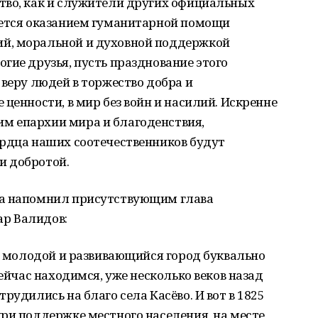
тво, как и служители других официальных
ается оказанием гуманитарной помощи
й, моральной и духовной поддержкой
гие друзья, пусть празднование этого
 веру людей в торжество добра и
ценности, в мир без войн и насилий. Искренне
м епархии мира и благоденствия,
ердца наших соотечественников будут
и добротой.
ма напомнил присутствующим глава
р Валидов:
аш молодой и развивающийся город буквально
сейчас находимся, уже несколько веков назад
рудились на благо села Касёво. И вот в 1825
ри поддержке местного населения, на месте