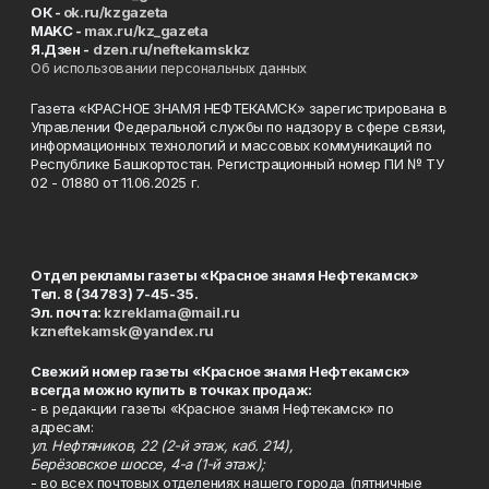
ОК -
ok.ru/kzgazeta
MAKC -
max.ru/kz_gazeta
Я.Дзен -
dzen.ru/neftekamskkz
Об использовании персональных данных
Газета «КРАСНОЕ ЗНАМЯ НЕФТЕКАМСК» зарегистрирована в
Управлении Федеральной службы по надзору в сфере связи,
информационных технологий и массовых коммуникаций по
Республике Башкортостан. Регистрационный номер ПИ № ТУ
02 - 01880 от 11.06.2025 г.
Отдел рекламы газеты «Красное знамя Нефтекамск»
Тел. 8 (34783) 7-45-35.
Эл. почта:
kzreklama@mail.ru
kzneftekamsk@yandex.ru
Свежий номер газеты «Красное знамя Нефтекамск»
всегда можно купить в точках продаж:
- в редакции газеты «Красное знамя Нефтекамск» по
адресам:
ул. Нефтяников, 22 (2-й этаж, каб. 214),
Берёзовское шоссе, 4-а (1-й этаж);
- во всех почтовых отделениях нашего города (пятничные