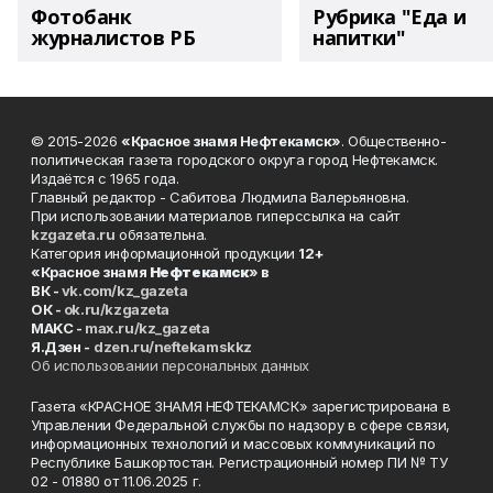
Фотобанк
Рубрика "Еда и
журналистов РБ
напитки"
© 2015-2026
«Красное знамя Нефтекамск»
. Общественно-
политическая газета городского округа город Нефтекамск.
Издаётся с 1965 года.
Главный редактор - Сабитова Людмила Валерьяновна.
При использовании материалов гиперссылка на сайт
kzgazeta.ru
обязательна.
Категория информационной продукции
12+
«Красное знамя
Нефтекамск
» в
ВК -
vk.com/kz_gazeta
ОК -
ok.ru/kzgazeta
MAKC -
max.ru/kz_gazeta
Я.Дзен -
dzen.ru/neftekamskkz
Об использовании персональных данных
Газета «КРАСНОЕ ЗНАМЯ НЕФТЕКАМСК» зарегистрирована в
Управлении Федеральной службы по надзору в сфере связи,
информационных технологий и массовых коммуникаций по
Республике Башкортостан. Регистрационный номер ПИ № ТУ
02 - 01880 от 11.06.2025 г.