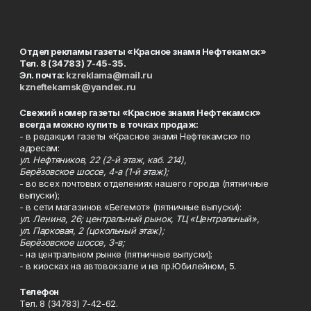
Отдел рекламы газеты «Красное знамя Нефтекамск»
Тел. 8 (34783) 7-45-35.
Эл. почта:
kzreklama@mail.ru
kzneftekamsk@yandex.ru
Свежий номер газеты «Красное знамя Нефтекамск»
всегда можно купить в точках продаж:
- в редакции газеты «Красное знамя Нефтекамск» по
адресам:
ул. Нефтяников, 22 (2-й этаж, каб. 214),
Берёзовское шоссе, 4-а (1-й этаж);
- во всех почтовых отделениях нашего города (пятничные
выпуски);
- в сети магазинов «Бегемот» (пятничные выпуски):
ул. Ленина, 26; центральный рынок, ТЦ «Центральный»,
ул. Парковая, 2 (цокольный этаж);
Берёзовское шоссе, 3-в;
- на центральном рынке (пятничные выпуски);
- в киосках на автовокзале и на пр.Юбилейном, 5.
Телефон
Тел. 8 (34783) 7-42-62.