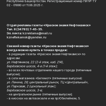
Республике Башкортостан. Регистрационный номер ПИ № ТУ
02 - 01880 от 11.06.2025 г.
Отдел рекламы газеты «Красное знамя Нефтекамск»
Тел. 8 (34783) 7-45-35.
Эл. почта:
kzreklama@mail.ru
kzneftekamsk@yandex.ru
Свежий номер газеты «Красное знамя Нефтекамск»
всегда можно купить в точках продаж:
- в редакции газеты «Красное знамя Нефтекамск» по
адресам:
ул. Нефтяников, 22 (2-й этаж, каб. 214),
Берёзовское шоссе, 4-а (1-й этаж);
- во всех почтовых отделениях нашего города (пятничные
выпуски);
- в сети магазинов «Бегемот» (пятничные выпуски):
ул. Ленина, 26; центральный рынок, ТЦ «Центральный»,
ул. Парковая, 2 (цокольный этаж);
Берёзовское шоссе, 3-в;
- на центральном рынке (пятничные выпуски);
- в киосках на автовокзале и на пр.Юбилейном, 5.