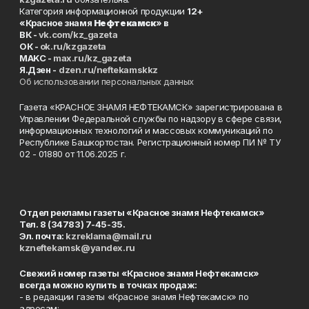
Категория информационной продукции
12+
«Красное знамя
Нефтекамск
» в
ВК -
vk.com/kz_gazeta
ОК -
ok.ru/kzgazeta
MAKC -
max.ru/kz_gazeta
Я.Дзен -
dzen.ru/neftekamskkz
Об использовании персональных данных
Газета «КРАСНОЕ ЗНАМЯ НЕФТЕКАМСК» зарегистрирована в
Управлении Федеральной службы по надзору в сфере связи,
информационных технологий и массовых коммуникаций по
Республике Башкортостан. Регистрационный номер ПИ № ТУ
02 - 01880 от 11.06.2025 г.
Отдел рекламы газеты «Красное знамя Нефтекамск»
Тел. 8 (34783) 7-45-35.
Эл. почта:
kzreklama@mail.ru
kzneftekamsk@yandex.ru
Свежий номер газеты «Красное знамя Нефтекамск»
всегда можно купить в точках продаж:
- в редакции газеты «Красное знамя Нефтекамск» по
адресам: