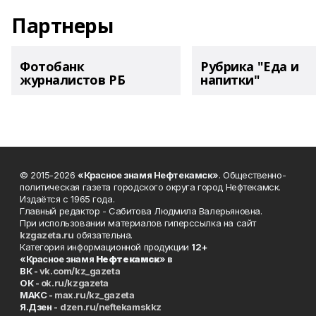
Партнеры
Фотобанк
Рубрика "Еда и
журналистов РБ
напитки"
© 2015-2026
«Красное знамя Нефтекамск»
. Общественно-
политическая газета городского округа город Нефтекамск.
Издаётся с 1965 года.
Главный редактор - Сабитова Людмила Валерьяновна.
При использовании материалов гиперссылка на сайт
kzgazeta.ru
обязательна.
Категория информационной продукции
12+
«Красное знамя
Нефтекамск
» в
ВК -
vk.com/kz_gazeta
ОК -
ok.ru/kzgazeta
MAKC -
max.ru/kz_gazeta
Я.Дзен -
dzen.ru/neftekamskkz