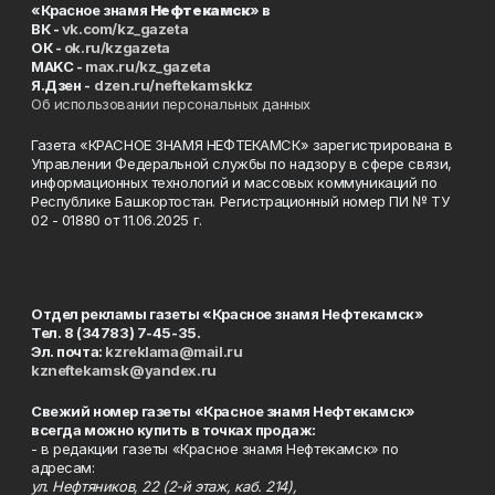
«Красное знамя
Нефтекамск
» в
ВК -
vk.com/kz_gazeta
ОК -
ok.ru/kzgazeta
MAKC -
max.ru/kz_gazeta
Я.Дзен -
dzen.ru/neftekamskkz
Об использовании персональных данных
Газета «КРАСНОЕ ЗНАМЯ НЕФТЕКАМСК» зарегистрирована в
Управлении Федеральной службы по надзору в сфере связи,
информационных технологий и массовых коммуникаций по
Республике Башкортостан. Регистрационный номер ПИ № ТУ
02 - 01880 от 11.06.2025 г.
Отдел рекламы газеты «Красное знамя Нефтекамск»
Тел. 8 (34783) 7-45-35.
Эл. почта:
kzreklama@mail.ru
kzneftekamsk@yandex.ru
Свежий номер газеты «Красное знамя Нефтекамск»
всегда можно купить в точках продаж:
- в редакции газеты «Красное знамя Нефтекамск» по
адресам:
ул. Нефтяников, 22 (2-й этаж, каб. 214),