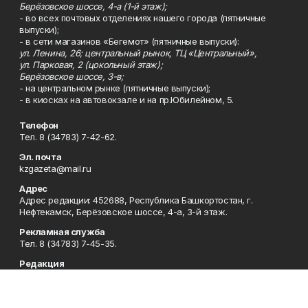
Берёзовское шоссе, 4-а (1-й этаж);
- во всех почтовых отделениях нашего города (пятничные
выпуски);
- в сети магазинов «Бегемот» (пятничные выпуски):
ул. Ленина, 26; центральный рынок, ТЦ «Центральный»,
ул. Парковая, 2 (цокольный этаж);
Берёзовское шоссе, 3-в;
- на центральном рынке (пятничные выпуски);
- в киосках на автовокзале и на пр.Юбилейном, 5.
Телефон
Тел. 8 (34783) 7-42-62.
Эл. почта
kzgazeta@mail.ru
Адрес
Адрес редакции: 452688, Республика Башкортостан, г.
Нефтекамск, Берёзовское шоссе, 4-а, 3-й этаж.
Рекламная служба
Тел. 8 (34783) 7-45-35.
Редакция
Тел. 8 (34783) 7-42-72, 7-42-92..
Приемная
Тел. 8 (34783) 7-42-82.