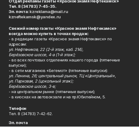
Отдел рекламы газеты «Красное знамя Нефтекамск»
Тел. 8 (34783) 7-45-35.
Эл. почта:
kzreklama@mail.ru
kzneftekamsk@yandex.ru
Свежий номер газеты «Красное знамя Нефтекамск»
всегда можно купить в точках продаж:
- в редакции газеты «Красное знамя Нефтекамск» по
адресам:
ул. Нефтяников, 22 (2-й этаж, каб. 214),
Берёзовское шоссе, 4-а (1-й этаж);
- во всех почтовых отделениях нашего города (пятничные
выпуски);
- в сети магазинов «Бегемот» (пятничные выпуски):
ул. Ленина, 26; центральный рынок, ТЦ «Центральный»,
ул. Парковая, 2 (цокольный этаж);
Берёзовское шоссе, 3-в;
- на центральном рынке (пятничные выпуски);
- в киосках на автовокзале и на пр.Юбилейном, 5.
Телефон
Тел. 8 (34783) 7-42-62.
Эл. почта
kzgazeta@mail.ru
Адрес