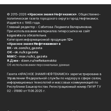
© 2015-2026
«Красное знамя Нефтекамск»
. Общественно-
политическая газета городского округа город Нефтекамск.
Издаётся с 1965 года.
Главный редактор - Сабитова Людмила Валерьяновна.
При использовании материалов гиперссылка на сайт
kzgazeta.ru
обязательна.
Категория информационной продукции
12+
«Красное знамя
Нефтекамск
» в
ВК -
vk.com/kz_gazeta
ОК -
ok.ru/kzgazeta
MAKC -
max.ru/kz_gazeta
Я.Дзен -
dzen.ru/neftekamskkz
Об использовании персональных данных
Газета «КРАСНОЕ ЗНАМЯ НЕФТЕКАМСК» зарегистрирована в
Управлении Федеральной службы по надзору в сфере связи,
информационных технологий и массовых коммуникаций по
Республике Башкортостан. Регистрационный номер ПИ № ТУ
02 - 01880 от 11.06.2025 г.