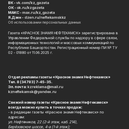
ВК -
vk.com/kz_gazeta
ОК -
ok.ru/kzgazeta
MAKC -
max.ru/kz_gazeta
Я.Дзен -
dzen.ru/neftekamskkz
Об использовании персональных данных
Газета «КРАСНОЕ ЗНАМЯ НЕФТЕКАМСК» зарегистрирована в
Управлении Федеральной службы по надзору в сфере связи,
информационных технологий и массовых коммуникаций по
Республике Башкортостан. Регистрационный номер ПИ № ТУ
02 - 01880 от 11.06.2025 г.
Отдел рекламы газеты «Красное знамя Нефтекамск»
Тел. 8 (34783) 7-45-35.
Эл. почта:
kzreklama@mail.ru
kzneftekamsk@yandex.ru
Свежий номер газеты «Красное знамя Нефтекамск»
всегда можно купить в точках продаж:
- в редакции газеты «Красное знамя Нефтекамск» по
адресам:
ул. Нефтяников, 22 (2-й этаж, каб. 214),
Берёзовское шоссе, 4-а (1-й этаж);