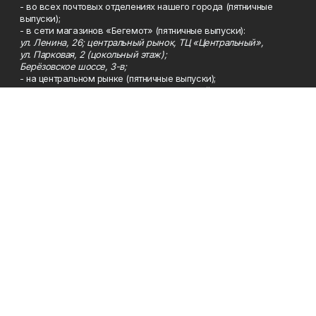
- во всех почтовых отделениях нашего города (пятничные
выпуски);
- в сети магазинов «Бегемот» (пятничные выпуски):
ул. Ленина, 26; центральный рынок, ТЦ «Центральный»,
ул. Парковая, 2 (цокольный этаж);
Берёзовское шоссе, 3-в;
- на центральном рынке (пятничные выпуски);
- в киосках на автовокзале и на пр.Юбилейном, 5.
Телефон
Тел. 8 (34783) 7-42-62.
Эл. почта
kzgazeta@mail.ru
Адрес
Адрес редакции: 452688, Республика Башкортостан, г.
Нефтекамск, Берёзовское шоссе, 4-а, 3-й этаж.
Рекламная служба
Тел. 8 (34783) 7-45-35.
Редакция
Тел. 8 (34783) 7-42-72, 7-42-92..
Приемная
Тел. 8 (34783) 7-42-82.