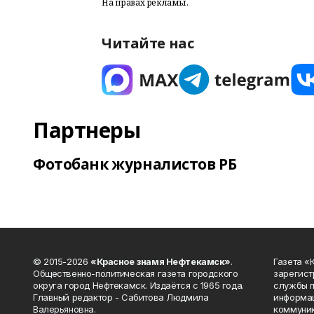
На правах рекламы.
Читайте нас
Партнеры
Фотобанк журналистов РБ
© 2015-2026
«Красное знамя Нефтекамск»
.
Газета 
Общественно-политическая газета городского
зарегист
округа город Нефтекамск. Издаётся с 1965 года.
службы п
Главный редактор - Сабитова Людмила
информац
Валерьяновна.
коммуник