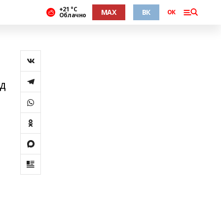
+21 °С
MAX
ВК
ОК
Облачно
од
е