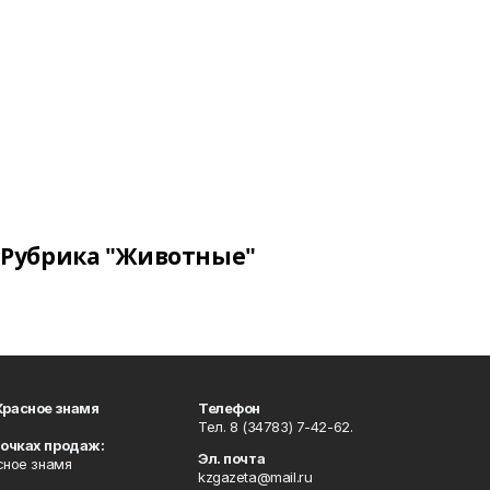
Рубрика "Животные"
Красное знамя
Телефон
Тел. 8 (34783) 7-42-62.
точках продаж:
Эл. почта
сное знамя
kzgazeta@mail.ru