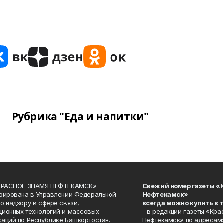
Рубрика "Еда и напитки"
«КРАСНОЕ ЗНАМЯ НЕФТЕКАМСК»
Свежий номер газеты «
рирована в Управлении Федеральной
Нефтекамск»
о надзору в сфере связи,
всегда можно купить в 
ионных технологий и массовых
- в редакции газеты «Кра
аций по Республике Башкортостан.
Нефтекамск» по адресам: