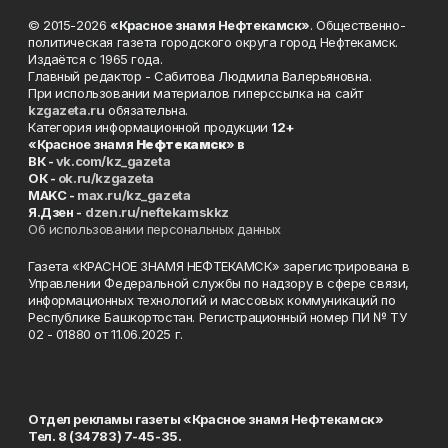
© 2015-2026
«Красное знамя Нефтекамск»
. Общественно-
политическая газета городского округа город Нефтекамск.
Издаётся с 1965 года.
Главный редактор - Сабитова Людмила Валерьяновна.
При использовании материалов гиперссылка на сайт
kzgazeta.ru
обязательна.
Категория информационной продукции
12+
«Красное знамя
Нефтекамск
» в
ВК -
vk.com/kz_gazeta
ОК -
ok.ru/kzgazeta
MAKC -
max.ru/kz_gazeta
Я.Дзен -
dzen.ru/neftekamskkz
Об использовании персональных данных
Газета «КРАСНОЕ ЗНАМЯ НЕФТЕКАМСК» зарегистрирована в
Управлении Федеральной службы по надзору в сфере связи,
информационных технологий и массовых коммуникаций по
Республике Башкортостан. Регистрационный номер ПИ № ТУ
02 - 01880 от 11.06.2025 г.
Отдел рекламы газеты «Красное знамя Нефтекамск»
Тел. 8 (34783) 7-45-35.