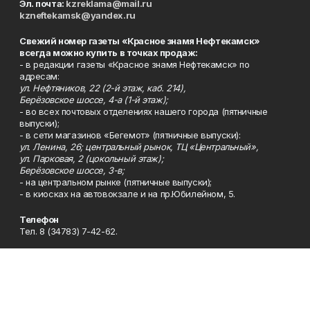
Эл. почта:
kzreklama@mail.ru
kzneftekamsk@yandex.ru
Свежий номер газеты «Красное знамя Нефтекамск»
всегда можно купить в точках продаж:
- в редакции газеты «Красное знамя Нефтекамск» по
адресам:
ул. Нефтяников, 22 (2-й этаж, каб. 214),
Берёзовское шоссе, 4-а (1-й этаж);
- во всех почтовых отделениях нашего города (пятничные
выпуски);
- в сети магазинов «Бегемот» (пятничные выпуски):
ул. Ленина, 26; центральный рынок, ТЦ «Центральный»,
ул. Парковая, 2 (цокольный этаж);
Берёзовское шоссе, 3-в;
- на центральном рынке (пятничные выпуски);
- в киосках на автовокзале и на пр.Юбилейном, 5.
Телефон
Тел. 8 (34783) 7-42-62.
Эл. почта
kzgazeta@mail.ru
Адрес
Адрес редакции: 452688, Республика Башкортостан, г.
Нефтекамск, Берёзовское шоссе, 4-а, 3-й этаж.