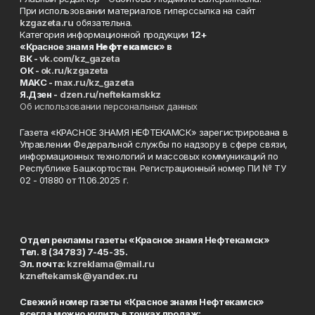
При использовании материалов гиперссылка на сайт
kzgazeta.ru
обязательна.
Категория информационной продукции
12+
«Красное знамя
Нефтекамск
» в
ВК -
vk.com/kz_gazeta
ОК -
ok.ru/kzgazeta
MAKC -
max.ru/kz_gazeta
Я.Дзен -
dzen.ru/neftekamskkz
Об использовании персональных данных
Газета «КРАСНОЕ ЗНАМЯ НЕФТЕКАМСК» зарегистрирована в
Управлении Федеральной службы по надзору в сфере связи,
информационных технологий и массовых коммуникаций по
Республике Башкортостан. Регистрационный номер ПИ № ТУ
02 - 01880 от 11.06.2025 г.
Отдел рекламы газеты «Красное знамя Нефтекамск»
Тел. 8 (34783) 7-45-35.
Эл. почта:
kzreklama@mail.ru
kzneftekamsk@yandex.ru
Свежий номер газеты «Красное знамя Нефтекамск»
всегда можно купить в точках продаж: