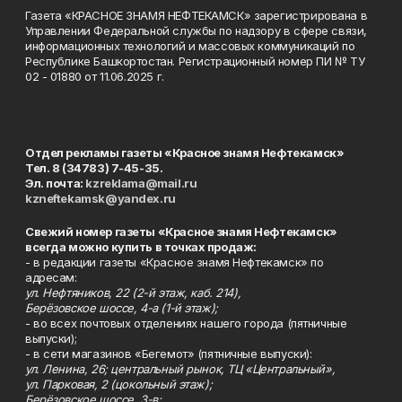
Газета «КРАСНОЕ ЗНАМЯ НЕФТЕКАМСК» зарегистрирована в
Управлении Федеральной службы по надзору в сфере связи,
информационных технологий и массовых коммуникаций по
Республике Башкортостан. Регистрационный номер ПИ № ТУ
02 - 01880 от 11.06.2025 г.
Отдел рекламы газеты «Красное знамя Нефтекамск»
Тел. 8 (34783) 7-45-35.
Эл. почта:
kzreklama@mail.ru
kzneftekamsk@yandex.ru
Свежий номер газеты «Красное знамя Нефтекамск»
всегда можно купить в точках продаж:
- в редакции газеты «Красное знамя Нефтекамск» по
адресам:
ул. Нефтяников, 22 (2-й этаж, каб. 214),
Берёзовское шоссе, 4-а (1-й этаж);
- во всех почтовых отделениях нашего города (пятничные
выпуски);
- в сети магазинов «Бегемот» (пятничные выпуски):
ул. Ленина, 26; центральный рынок, ТЦ «Центральный»,
ул. Парковая, 2 (цокольный этаж);
Берёзовское шоссе, 3-в;