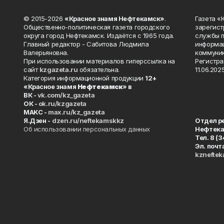
© 2015-2026
«Красное знамя Нефтекамск»
.
Газета 
Общественно-политическая газета городского
зарегист
округа город Нефтекамск. Издаётся с 1965 года.
службы п
Главный редактор - Сабитова Людмила
информац
Валерьяновна.
коммуник
При использовании материалов гиперссылка на
Регистра
сайт
kzgazeta.ru
обязательна.
11.06.2025
Категория информационной продукции
12+
«Красное знамя
Нефтекамск
» в
ВК -
vk.com/kz_gazeta
ОК -
ok.ru/kzgazeta
MAKC -
max.ru/kz_gazeta
Я.Дзен -
dzen.ru/neftekamskkz
Отдел р
Об использовании персональных данных
Нефтек
Тел. 8 (
Эл. почт
kznefte