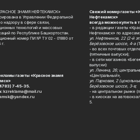
«КРАСНОЕ ЗНАМЯ НЕФТЕКАМСК»
Свежий номер газеты «
рирована в Управлении Федеральной
Нефтекамск»
о надзору в сфере связи,
всегда можно купить в 
ионных технологий и массовых
- в редакции газеты «Кра
аций по Республике Башкортостан.
Нефтекамск» по адресам:
ционный номер ПИ № ТУ 02 - 01880 от
ул. Нефтяников, 22 (2-й эта
 г.
Берёзовское шоссе, 4-а (1
- во всех почтовых отдел
(пятничные выпуски);
- в сети магазинов «Беге
выпуски):
ул. Ленина, 26; централь
екламы газеты «Красное знамя
«Центральный»,
амск»
ул. Парковая, 2 (цокольны
34783) 7-45-35.
Берёзовское шоссе, 3-в;
а:
kzreklama@mail.ru
- на центральном рынке (п
kamsk@yandex.ru
- в киосках на автовокза
5.