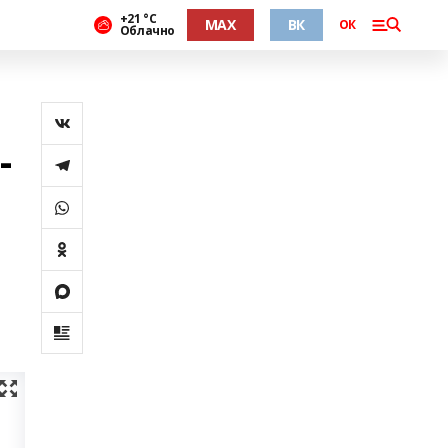
+21 °С
MAX
ВК
ОК
Облачно
-