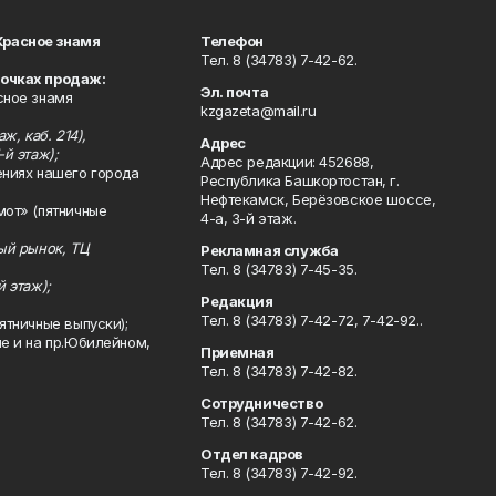
Красное знамя
Телефон
Тел. 8 (34783) 7-42-62.
точках продаж:
Эл. почта
сное знамя
kzgazeta@mail.ru
ж, каб. 214),
Адрес
-й этаж);
Адрес редакции: 452688,
ениях нашего города
Республика Башкортостан, г.
Нефтекамск, Берёзовское шоссе,
мот» (пятничные
4-а, 3-й этаж.
ный рынок, ТЦ
Рекламная служба
Тел. 8 (34783) 7-45-35.
й этаж);
Редакция
Тел. 8 (34783) 7-42-72, 7-42-92..
ятничные выпуски);
ле и на пр.Юбилейном,
Приемная
Тел. 8 (34783) 7-42-82.
Сотрудничество
Тел. 8 (34783) 7-42-62.
Отдел кадров
Тел. 8 (34783) 7-42-92.