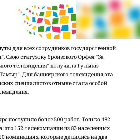
нуты для всех сотрудников государственной
. Свою статуэтку бронзового Орфея "За
ьного телевидения" получила Гульназ
"Тамыр". Для башкирского телевидения эта
нских специалистов отныне стала особой
елевидения.
рс поступило более 500 работ. Только 482
: это 152 телекомпании из 83 населенных
20 номинациях, которые делились на два