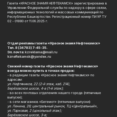
Газета «КРАСНОЕ ЗНАМЯ НЕФТЕКАМСК» зарегистрирована в
Управлении Федеральной службы по надзору в сфере связи,
информационных технологий и массовых коммуникаций по
Республике Башкортостан. Регистрационный номер ПИ № ТУ
02 - 01880 от 11.06.2025 г.
Отдел рекламы газеты «Красное знамя Нефтекамск»
Тел. 8 (34783) 7-45-35.
Эл. почта:
kzreklama@mail.ru
kzneftekamsk@yandex.ru
Свежий номер газеты «Красное знамя Нефтекамск»
всегда можно купить в точках продаж:
- в редакции газеты «Красное знамя Нефтекамск» по
адресам:
ул. Нефтяников, 22 (2-й этаж, каб. 214),
Берёзовское шоссе, 4-а (1-й этаж);
- во всех почтовых отделениях нашего города (пятничные
выпуски);
- в сети магазинов «Бегемот» (пятничные выпуски):
ул. Ленина, 26; центральный рынок, ТЦ «Центральный»,
ул. Парковая, 2 (цокольный этаж);
Берёзовское шоссе, 3-в;