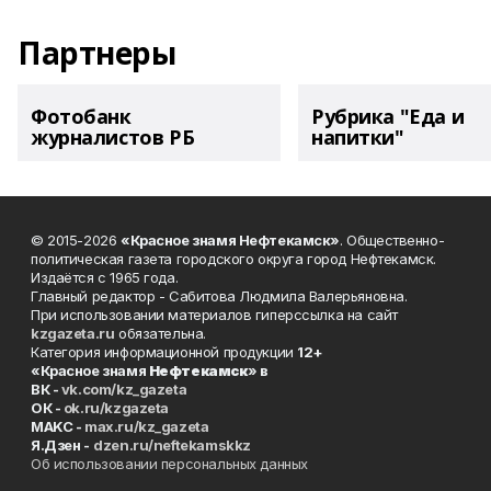
Партнеры
Фотобанк
Рубрика "Еда и
журналистов РБ
напитки"
© 2015-2026
«Красное знамя Нефтекамск»
. Общественно-
политическая газета городского округа город Нефтекамск.
Издаётся с 1965 года.
Главный редактор - Сабитова Людмила Валерьяновна.
При использовании материалов гиперссылка на сайт
kzgazeta.ru
обязательна.
Категория информационной продукции
12+
«Красное знамя
Нефтекамск
» в
ВК -
vk.com/kz_gazeta
ОК -
ok.ru/kzgazeta
MAKC -
max.ru/kz_gazeta
Я.Дзен -
dzen.ru/neftekamskkz
Об использовании персональных данных