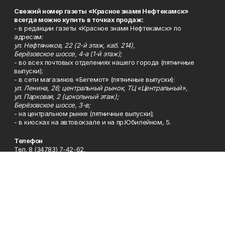
Свежий номер газеты «Красное знамя Нефтекамск»
всегда можно купить в точках продаж:
- в редакции газеты «Красное знамя Нефтекамск» по
адресам:
ул. Нефтяников, 22 (2-й этаж, каб. 214),
Берёзовское шоссе, 4-а (1-й этаж);
- во всех почтовых отделениях нашего города (пятничные
выпуски);
- в сети магазинов «Бегемот» (пятничные выпуски):
ул. Ленина, 26; центральный рынок, ТЦ «Центральный»,
ул. Парковая, 2 (цокольный этаж);
Берёзовское шоссе, 3-в;
- на центральном рынке (пятничные выпуски);
- в киосках на автовокзале и на пр.Юбилейном, 5.
Телефон
Тел. 8 (34783) 7-42-62.
Эл. почта
kzgazeta@mail.ru
Адрес
Адрес редакции: 452688, Республика Башкортостан, г.
Нефтекамск, Берёзовское шоссе, 4-а, 3-й этаж.
Рекламная служба