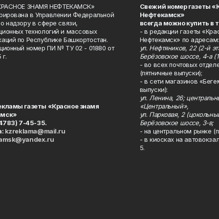
«КРАСНОЕ ЗНАМЯ НЕФТЕКАМСК»
Свежий номер газеты «
рирована в Управлении Федеральной
Нефтекамск»
о надзору в сфере связи,
всегда можно купить в 
ионных технологий и массовых
- в редакции газеты «Кра
аций по Республике Башкортостан.
Нефтекамск» по адресам:
ционный номер ПИ № ТУ 02 - 01880 от
ул. Нефтяников, 22 (2-й эта
 г.
Берёзовское шоссе, 4-а (1
- во всех почтовых отдел
(пятничные выпуски);
- в сети магазинов «Беге
выпуски):
ул. Ленина, 26; централь
екламы газеты «Красное знамя
«Центральный»,
амск»
ул. Парковая, 2 (цокольны
34783) 7-45-35.
Берёзовское шоссе, 3-в;
а:
kzreklama@mail.ru
- на центральном рынке (п
kamsk@yandex.ru
- в киосках на автовокза
5.