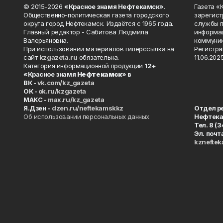
© 2015-2026
«Красное знамя Нефтекамск»
.
Газета 
Общественно-политическая газета городского
зарегист
округа город Нефтекамск. Издаётся с 1965 года.
службы п
Главный редактор - Сабитова Людмила
информац
Валерьяновна.
коммуник
При использовании материалов гиперссылка на
Регистра
сайт
kzgazeta.ru
обязательна.
11.06.2025
Категория информационной продукции
12+
«Красное знамя
Нефтекамск
» в
ВК -
vk.com/kz_gazeta
ОК -
ok.ru/kzgazeta
MAKC -
max.ru/kz_gazeta
Я.Дзен -
dzen.ru/neftekamskkz
Отдел р
Об использовании персональных данных
Нефтек
Тел. 8 (
Эл. почт
kznefte