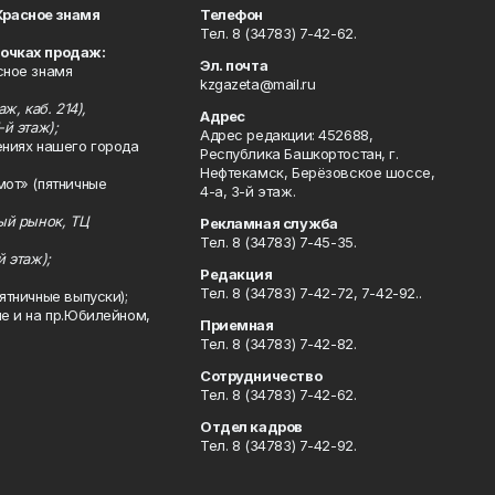
Красное знамя
Телефон
Тел. 8 (34783) 7-42-62.
точках продаж:
Эл. почта
сное знамя
kzgazeta@mail.ru
ж, каб. 214),
Адрес
-й этаж);
Адрес редакции: 452688,
ениях нашего города
Республика Башкортостан, г.
Нефтекамск, Берёзовское шоссе,
мот» (пятничные
4-а, 3-й этаж.
ный рынок, ТЦ
Рекламная служба
Тел. 8 (34783) 7-45-35.
й этаж);
Редакция
Тел. 8 (34783) 7-42-72, 7-42-92..
ятничные выпуски);
ле и на пр.Юбилейном,
Приемная
Тел. 8 (34783) 7-42-82.
Сотрудничество
Тел. 8 (34783) 7-42-62.
Отдел кадров
Тел. 8 (34783) 7-42-92.