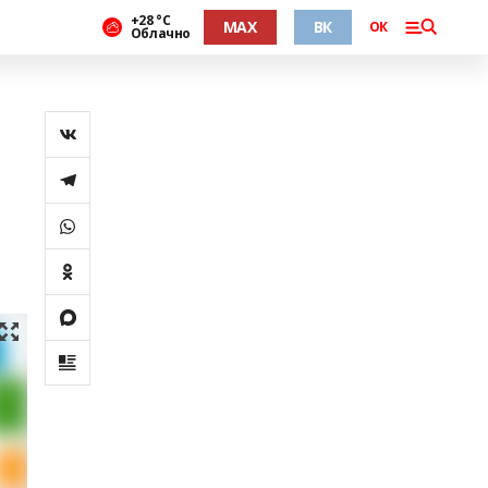
+28 °С
MAX
ВК
ОК
Облачно