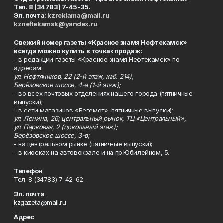
Тел. 8 (34783) 7-45-35.
Эл. почта:
kzreklama@mail.ru
kzneftekamsk@yandex.ru
Свежий номер газеты «Красное знамя Нефтекамск»
всегда можно купить в точках продаж:
- в редакции газеты «Красное знамя Нефтекамск» по
адресам:
ул. Нефтяников, 22 (2-й этаж, каб. 214),
Берёзовское шоссе, 4-а (1-й этаж);
- во всех почтовых отделениях нашего города (пятничные
выпуски);
- в сети магазинов «Бегемот» (пятничные выпуски):
ул. Ленина, 26; центральный рынок, ТЦ «Центральный»,
ул. Парковая, 2 (цокольный этаж);
Берёзовское шоссе, 3-в;
- на центральном рынке (пятничные выпуски);
- в киосках на автовокзале и на пр.Юбилейном, 5.
Телефон
Тел. 8 (34783) 7-42-62.
Эл. почта
kzgazeta@mail.ru
Адрес