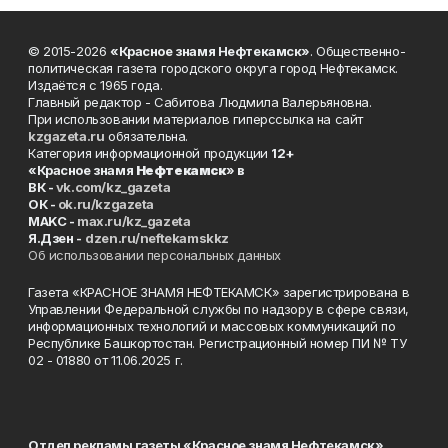
© 2015-2026
«Красное знамя Нефтекамск»
. Общественно-
политическая газета городского округа город Нефтекамск.
Издаётся с 1965 года.
Главный редактор - Сабитова Людмила Валерьяновна.
При использовании материалов гиперссылка на сайт
kzgazeta.ru
обязательна.
Категория информационной продукции
12+
«Красное знамя
Нефтекамск
» в
ВК -
vk.com/kz_gazeta
ОК -
ok.ru/kzgazeta
MAKC -
max.ru/kz_gazeta
Я.Дзен -
dzen.ru/neftekamskkz
Об использовании персональных данных
Газета «КРАСНОЕ ЗНАМЯ НЕФТЕКАМСК» зарегистрирована в
Управлении Федеральной службы по надзору в сфере связи,
информационных технологий и массовых коммуникаций по
Республике Башкортостан. Регистрационный номер ПИ № ТУ
02 - 01880 от 11.06.2025 г.
Отдел рекламы газеты «Красное знамя Нефтекамск»