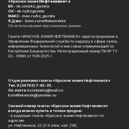
«Красное знамя
Нефтекамск
» в
ВК -
vk.com/kz_gazeta
ОК -
ok.ru/kzgazeta
MAKC -
max.ru/kz_gazeta
Я.Дзен -
dzen.ru/neftekamskkz
Об использовании персональных данных
Газета «КРАСНОЕ ЗНАМЯ НЕФТЕКАМСК» зарегистрирована в
Управлении Федеральной службы по надзору в сфере связи,
информационных технологий и массовых коммуникаций по
Республике Башкортостан. Регистрационный номер ПИ № ТУ
02 - 01880 от 11.06.2025 г.
Отдел рекламы газеты «Красное знамя Нефтекамск»
Тел. 8 (34783) 7-45-35.
Эл. почта:
kzreklama@mail.ru
kzneftekamsk@yandex.ru
Свежий номер газеты «Красное знамя Нефтекамск»
всегда можно купить в точках продаж:
- в редакции газеты «Красное знамя Нефтекамск» по
адресам:
ул. Нефтяников, 22 (2-й этаж, каб. 214),