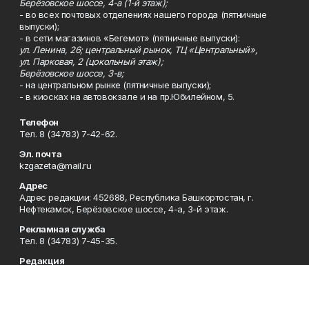
Берёзовское шоссе, 4-а (1-й этаж);
- во всех почтовых отделениях нашего города (пятничные
выпуски);
- в сети магазинов «Бегемот» (пятничные выпуски):
ул. Ленина, 26; центральный рынок, ТЦ «Центральный»,
ул. Парковая, 2 (цокольный этаж);
Берёзовское шоссе, 3-в;
- на центральном рынке (пятничные выпуски);
- в киосках на автовокзале и на пр.Юбилейном, 5.
Телефон
Тел. 8 (34783) 7-42-62.
Эл. почта
kzgazeta@mail.ru
Адрес
Адрес редакции: 452688, Республика Башкортостан, г.
Нефтекамск, Берёзовское шоссе, 4-а, 3-й этаж.
Рекламная служба
Тел. 8 (34783) 7-45-35.
Редакция
Тел. 8 (34783) 7-42-72, 7-42-92..
Приемная
Тел. 8 (34783) 7-42-82.