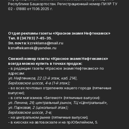
Республике Башкортостан. Регистрационный номер ПИ № ТУ
02 - 01880 от 11.06.2025 г.
Отдел рекламы газеты «Красное знамя Нефтекамск»
Тел. 8 (34783) 7-45-35.
Эл. почта:
kzreklama@mail.ru
kzneftekamsk@yandex.ru
Свежий номер газеты «Красное знамя Нефтекамск»
всегда можно купить в точках продаж:
- в редакции газеты «Красное знамя Нефтекамск» по
адресам:
ул. Нефтяников, 22 (2-й этаж, каб. 214),
Берёзовское шоссе, 4-а (1-й этаж);
- во всех почтовых отделениях нашего города (пятничные
выпуски);
- в сети магазинов «Бегемот» (пятничные выпуски):
ул. Ленина, 26; центральный рынок, ТЦ «Центральный»,
ул. Парковая, 2 (цокольный этаж);
Берёзовское шоссе, 3-в;
- на центральном рынке (пятничные выпуски);
- в киосках на автовокзале и на пр.Юбилейном, 5.