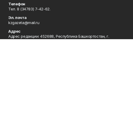
Телефон
Тел. 8 (34783) 7-42-62.
Эл. почта
kzgazeta@mail.ru
Адрес
Адрес редакции: 452688, Республика Башкортостан, г.
Нефтекамск, Берёзовское шоссе, 4-а, 3-й этаж.
Рекламная служба
Тел. 8 (34783) 7-45-35.
Редакция
Тел. 8 (34783) 7-42-72, 7-42-92..
Приемная
Тел. 8 (34783) 7-42-82.
Сотрудничество
Тел. 8 (34783) 7-42-62.
Отдел кадров
Тел. 8 (34783) 7-42-92.