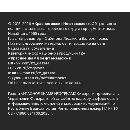
© 2015-2026
«Красное знамя Нефтекамск»
. Общественно-
политическая газета городского округа город Нефтекамск.
Издаётся с 1965 года.
Главный редактор - Сабитова Людмила Валерьяновна.
При использовании материалов гиперссылка на сайт
kzgazeta.ru
обязательна.
Категория информационной продукции
12+
«Красное знамя
Нефтекамск
» в
ВК -
vk.com/kz_gazeta
ОК -
ok.ru/kzgazeta
MAKC -
max.ru/kz_gazeta
Я.Дзен -
dzen.ru/neftekamskkz
Об использовании персональных данных
Газета «КРАСНОЕ ЗНАМЯ НЕФТЕКАМСК» зарегистрирована в
Управлении Федеральной службы по надзору в сфере связи,
информационных технологий и массовых коммуникаций по
Республике Башкортостан. Регистрационный номер ПИ № ТУ
02 - 01880 от 11.06.2025 г.