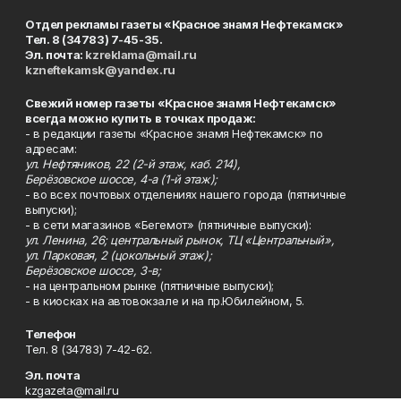
Отдел рекламы газеты «Красное знамя Нефтекамск»
Тел. 8 (34783) 7-45-35.
Эл. почта:
kzreklama@mail.ru
kzneftekamsk@yandex.ru
Свежий номер газеты «Красное знамя Нефтекамск»
всегда можно купить в точках продаж:
- в редакции газеты «Красное знамя Нефтекамск» по
адресам:
ул. Нефтяников, 22 (2-й этаж, каб. 214),
Берёзовское шоссе, 4-а (1-й этаж);
- во всех почтовых отделениях нашего города (пятничные
выпуски);
- в сети магазинов «Бегемот» (пятничные выпуски):
ул. Ленина, 26; центральный рынок, ТЦ «Центральный»,
ул. Парковая, 2 (цокольный этаж);
Берёзовское шоссе, 3-в;
- на центральном рынке (пятничные выпуски);
- в киосках на автовокзале и на пр.Юбилейном, 5.
Телефон
Тел. 8 (34783) 7-42-62.
Эл. почта
kzgazeta@mail.ru