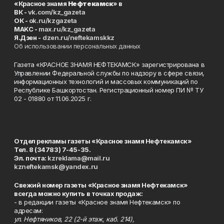
«Красное знамя
Нефтекамск
» в
ВК -
vk.com/kz_gazeta
ОК -
ok.ru/kzgazeta
MAKC -
max.ru/kz_gazeta
Я.Дзен -
dzen.ru/neftekamskkz
Об использовании персональных данных
Газета «КРАСНОЕ ЗНАМЯ НЕФТЕКАМСК» зарегистрирована в
Управлении Федеральной службы по надзору в сфере связи,
информационных технологий и массовых коммуникаций по
Республике Башкортостан. Регистрационный номер ПИ № ТУ
02 - 01880 от 11.06.2025 г.
Отдел рекламы газеты «Красное знамя Нефтекамск»
Тел. 8 (34783) 7-45-35.
Эл. почта:
kzreklama@mail.ru
kzneftekamsk@yandex.ru
Свежий номер газеты «Красное знамя Нефтекамск»
всегда можно купить в точках продаж:
- в редакции газеты «Красное знамя Нефтекамск» по
адресам:
ул. Нефтяников, 22 (2-й этаж, каб. 214),