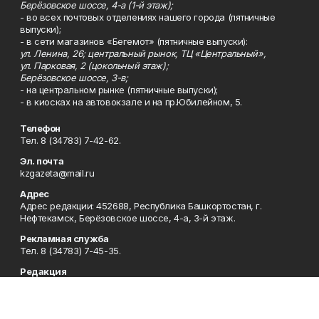
Берёзовское шоссе, 4-а (1-й этаж);
- во всех почтовых отделениях нашего города (пятничные
выпуски);
- в сети магазинов «Бегемот» (пятничные выпуски):
ул. Ленина, 26; центральный рынок, ТЦ «Центральный»,
ул. Парковая, 2 (цокольный этаж);
Берёзовское шоссе, 3-в;
- на центральном рынке (пятничные выпуски);
- в киосках на автовокзале и на пр.Юбилейном, 5.
Телефон
Тел. 8 (34783) 7-42-62.
Эл. почта
kzgazeta@mail.ru
Адрес
Адрес редакции: 452688, Республика Башкортостан, г.
Нефтекамск, Берёзовское шоссе, 4-а, 3-й этаж.
Рекламная служба
Тел. 8 (34783) 7-45-35.
Редакция
Тел. 8 (34783) 7-42-72, 7-42-92..
Приемная
Тел. 8 (34783) 7-42-82.