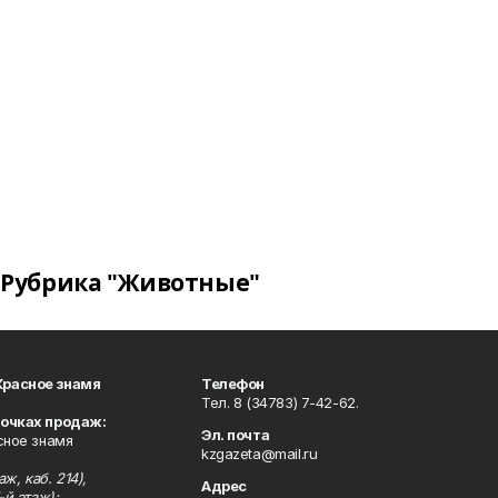
Рубрика "Животные"
Красное знамя
Телефон
Тел. 8 (34783) 7-42-62.
точках продаж:
Эл. почта
сное знамя
kzgazeta@mail.ru
ж, каб. 214),
Адрес
-й этаж);