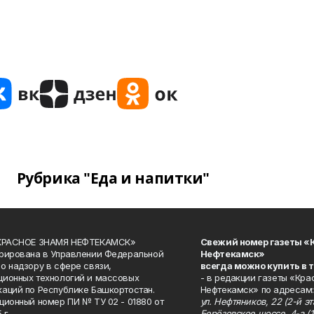
Рубрика "Еда и напитки"
«КРАСНОЕ ЗНАМЯ НЕФТЕКАМСК»
Свежий номер газеты «
рирована в Управлении Федеральной
Нефтекамск»
о надзору в сфере связи,
всегда можно купить в 
ионных технологий и массовых
- в редакции газеты «Кра
аций по Республике Башкортостан.
Нефтекамск» по адресам:
ционный номер ПИ № ТУ 02 - 01880 от
ул. Нефтяников, 22 (2-й эта
 г.
Берёзовское шоссе, 4-а (1