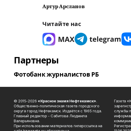
Артур Арсланов
Читайте нас
Партнеры
Фотобанк журналистов РБ
© 2015-2026
«Красное знамя Нефтекамск»
.
Газета 
Общественно-политическая газета городского
зарегист
округа город Нефтекамск. Издаётся с 1965 года.
службы п
Главный редактор - Сабитова Людмила
информац
Валерьяновна.
коммуник
При использовании материалов гиперссылка на
Регистра
сайт
kzgazeta.ru
обязательна.
11.06.2025