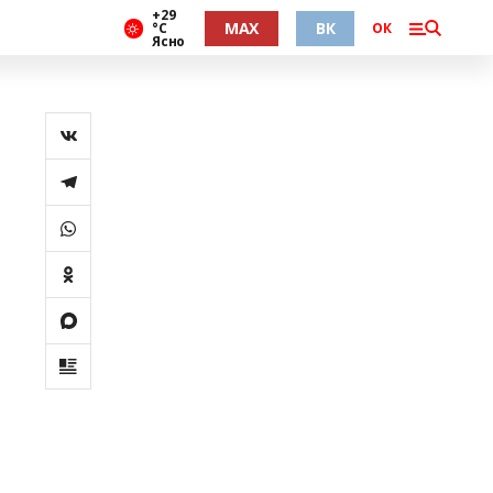
+29
MAX
ВК
°С
ОК
Ясно