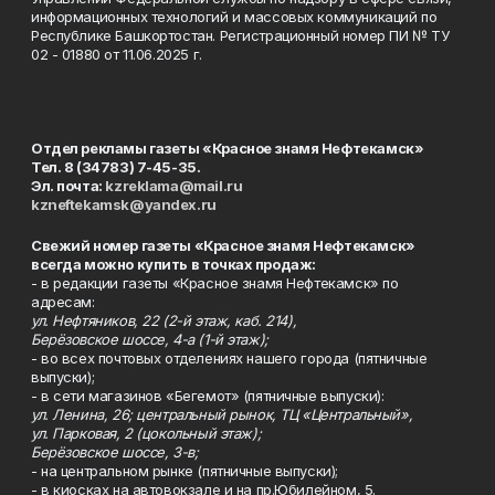
информационных технологий и массовых коммуникаций по
Республике Башкортостан. Регистрационный номер ПИ № ТУ
02 - 01880 от 11.06.2025 г.
Отдел рекламы газеты «Красное знамя Нефтекамск»
Тел. 8 (34783) 7-45-35.
Эл. почта:
kzreklama@mail.ru
kzneftekamsk@yandex.ru
Свежий номер газеты «Красное знамя Нефтекамск»
всегда можно купить в точках продаж:
- в редакции газеты «Красное знамя Нефтекамск» по
адресам:
ул. Нефтяников, 22 (2-й этаж, каб. 214),
Берёзовское шоссе, 4-а (1-й этаж);
- во всех почтовых отделениях нашего города (пятничные
выпуски);
- в сети магазинов «Бегемот» (пятничные выпуски):
ул. Ленина, 26; центральный рынок, ТЦ «Центральный»,
ул. Парковая, 2 (цокольный этаж);
Берёзовское шоссе, 3-в;
- на центральном рынке (пятничные выпуски);
- в киосках на автовокзале и на пр.Юбилейном, 5.