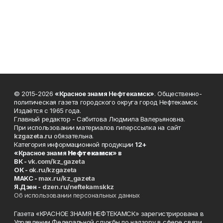
© 2015-2026
«Красное знамя Нефтекамск»
. Общественно-
политическая газета городского округа город Нефтекамск.
Издаётся с 1965 года.
Главный редактор - Сабитова Людмила Валерьяновна.
При использовании материалов гиперссылка на сайт
kzgazeta.ru
обязательна.
Категория информационной продукции
12+
«Красное знамя
Нефтекамск
» в
ВК -
vk.com/kz_gazeta
ОК -
ok.ru/kzgazeta
MAKC -
max.ru/kz_gazeta
Я.Дзен -
dzen.ru/neftekamskkz
Об использовании персональных данных
Газета «КРАСНОЕ ЗНАМЯ НЕФТЕКАМСК» зарегистрирована в
Управлении Федеральной службы по надзору в сфере связи,