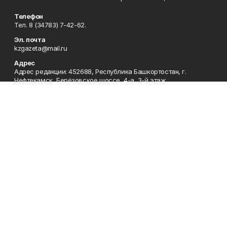
Телефон
Тел. 8 (34783) 7-42-62.
Эл. почта
kzgazeta@mail.ru
Адрес
Адрес редакции: 452688, Республика Башкортостан, г.
Нефтекамск, Берёзовское шоссе, 4-а, 3-й этаж.
Рекламная служба
Тел. 8 (34783) 7-45-35.
Редакция
Тел. 8 (34783) 7-42-72, 7-42-92..
Приемная
Тел. 8 (34783) 7-42-82.
Сотрудничество
Тел. 8 (34783) 7-42-62.
Отдел кадров
Тел. 8 (34783) 7-42-92.