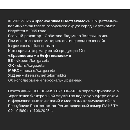
© 2015-2026
«Красное знамя Нефтекамск»
. Общественно-
политическая газета городского округа город Нефтекамск.
Издаётся с 1965 года.
Главный редактор - Сабитова Людмила Валерьяновна.
При использовании материалов гиперссылка на сайт
kzgazeta.ru
обязательна.
Категория информационной продукции
12+
«Красное знамя
Нефтекамск
» в
ВК -
vk.com/kz_gazeta
ОК -
ok.ru/kzgazeta
MAKC -
max.ru/kz_gazeta
Я.Дзен -
dzen.ru/neftekamskkz
Об использовании персональных данных
Газета «КРАСНОЕ ЗНАМЯ НЕФТЕКАМСК» зарегистрирована в
Управлении Федеральной службы по надзору в сфере связи,
информационных технологий и массовых коммуникаций по
Республике Башкортостан. Регистрационный номер ПИ № ТУ
02 - 01880 от 11.06.2025 г.