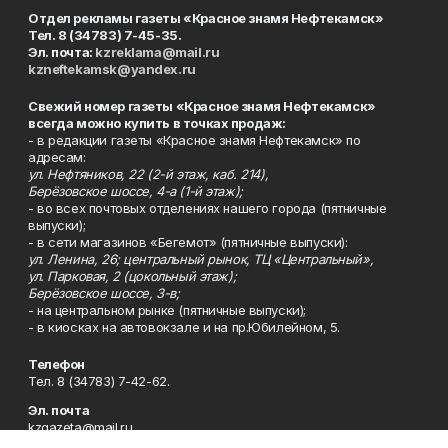
Отдел рекламы газеты «Красное знамя Нефтекамск»
Тел. 8 (34783) 7-45-35.
Эл. почта:
kzreklama@mail.ru
kzneftekamsk@yandex.ru
Свежий номер газеты «Красное знамя Нефтекамск»
всегда можно купить в точках продаж:
- в редакции газеты «Красное знамя Нефтекамск» по
адресам:
ул. Нефтяников, 22 (2-й этаж, каб. 214),
Берёзовское шоссе, 4-а (1-й этаж);
- во всех почтовых отделениях нашего города (пятничные
выпуски);
- в сети магазинов «Бегемот» (пятничные выпуски):
ул. Ленина, 26; центральный рынок, ТЦ «Центральный»,
ул. Парковая, 2 (цокольный этаж);
Берёзовское шоссе, 3-в;
- на центральном рынке (пятничные выпуски);
- в киосках на автовокзале и на пр.Юбилейном, 5.
Телефон
Тел. 8 (34783) 7-42-62.
Эл. почта
kzgazeta@mail.ru