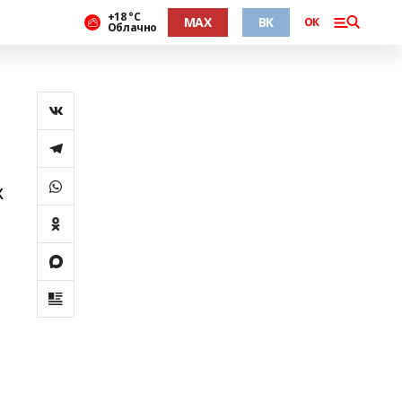
+18 °С
MAX
ВК
ОК
Облачно
х