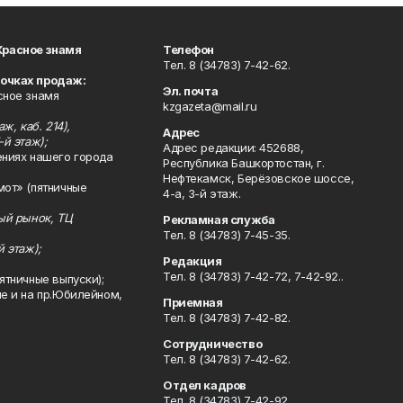
Красное знамя
Телефон
Тел. 8 (34783) 7-42-62.
точках продаж:
Эл. почта
сное знамя
kzgazeta@mail.ru
ж, каб. 214),
Адрес
-й этаж);
Адрес редакции: 452688,
ениях нашего города
Республика Башкортостан, г.
Нефтекамск, Берёзовское шоссе,
мот» (пятничные
4-а, 3-й этаж.
ный рынок, ТЦ
Рекламная служба
Тел. 8 (34783) 7-45-35.
й этаж);
Редакция
Тел. 8 (34783) 7-42-72, 7-42-92..
ятничные выпуски);
ле и на пр.Юбилейном,
Приемная
Тел. 8 (34783) 7-42-82.
Сотрудничество
Тел. 8 (34783) 7-42-62.
Отдел кадров
Тел. 8 (34783) 7-42-92.