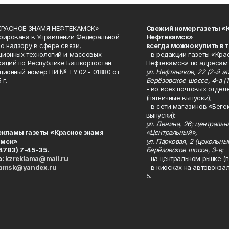
«КРАСНОЕ ЗНАМЯ НЕФТЕКАМСК»
Свежий номер газеты «
рирована в Управлении Федеральной
Нефтекамск»
о надзору в сфере связи,
всегда можно купить в 
ионных технологий и массовых
- в редакции газеты «Кра
аций по Республике Башкортостан.
Нефтекамск» по адресам:
ционный номер ПИ № ТУ 02 - 01880 от
ул. Нефтяников, 22 (2-й эта
 г.
Берёзовское шоссе, 4-а (1
- во всех почтовых отдел
(пятничные выпуски);
- в сети магазинов «Беге
выпуски):
ул. Ленина, 26; централь
екламы газеты «Красное знамя
«Центральный»,
амск»
ул. Парковая, 2 (цокольны
34783) 7-45-35.
Берёзовское шоссе, 3-в;
а:
kzreklama@mail.ru
- на центральном рынке (п
kamsk@yandex.ru
- в киосках на автовокза
5.