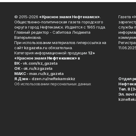
© 2015-2026
«Красное знамя Нефтекамск»
.
Газета 
Общественно-политическая газета городского
зарегист
округа город Нефтекамск. Издаётся с 1965 года.
службы п
Главный редактор - Сабитова Людмила
информац
Валерьяновна.
коммуник
При использовании материалов гиперссылка на
Регистра
сайт
kzgazeta.ru
обязательна.
11.06.2025
Категория информационной продукции
12+
«Красное знамя
Нефтекамск
» в
ВК -
vk.com/kz_gazeta
ОК -
ok.ru/kzgazeta
MAKC -
max.ru/kz_gazeta
Я.Дзен -
dzen.ru/neftekamskkz
Отдел р
Об использовании персональных данных
Нефтек
Тел. 8 (
Эл. почт
kznefte