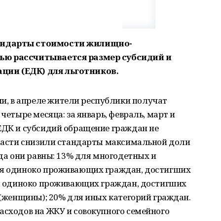
андарты стоимости жилищно-
ью рассчитывается размер субсидий и
ии (ЕДК) для льготников.
, в апреле жители республики получат
 четыре месяца: за январь, февраль, март и
 ЕДК и субсидий обращение граждан не
власти снизили стандарты максимальной доли
ода они равны: 13% для многодетных и
ля одиноко проживающих граждан, достигших
для одиноко проживающих граждан, достигших
т (женщины); 20% для иных категорий граждан.
асходов на ЖКУ и совокупного семейного