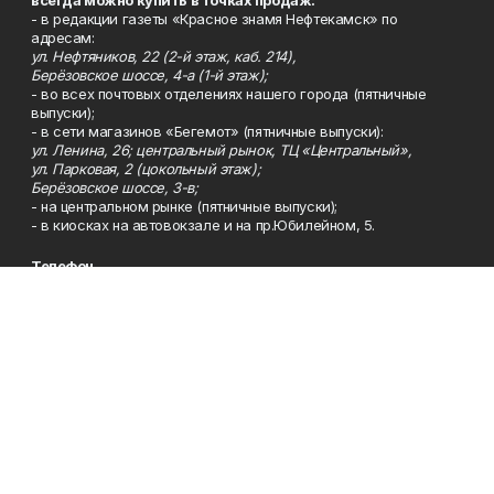
всегда можно купить в точках продаж:
- в редакции газеты «Красное знамя Нефтекамск» по
адресам:
ул. Нефтяников, 22 (2-й этаж, каб. 214),
Берёзовское шоссе, 4-а (1-й этаж);
- во всех почтовых отделениях нашего города (пятничные
выпуски);
- в сети магазинов «Бегемот» (пятничные выпуски):
ул. Ленина, 26; центральный рынок, ТЦ «Центральный»,
ул. Парковая, 2 (цокольный этаж);
Берёзовское шоссе, 3-в;
- на центральном рынке (пятничные выпуски);
- в киосках на автовокзале и на пр.Юбилейном, 5.
Телефон
Тел. 8 (34783) 7-42-62.
Эл. почта
kzgazeta@mail.ru
Адрес
Адрес редакции: 452688, Республика Башкортостан, г.
Нефтекамск, Берёзовское шоссе, 4-а, 3-й этаж.
Рекламная служба
Тел. 8 (34783) 7-45-35.
Редакция