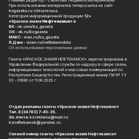
Главный редактор - Сабитова Людмила Валерьяновна.
При использовании материалов гиперссылка на сайт
kzgazeta.ru
обязательна.
Категория информационной продукции
12+
«Красное знамя
Нефтекамск
» в
ВК -
vk.com/kz_gazeta
ОК -
ok.ru/kzgazeta
MAKC -
max.ru/kz_gazeta
Я.Дзен -
dzen.ru/neftekamskkz
Об использовании персональных данных
Газета «КРАСНОЕ ЗНАМЯ НЕФТЕКАМСК» зарегистрирована в
Управлении Федеральной службы по надзору в сфере связи,
информационных технологий и массовых коммуникаций по
Республике Башкортостан. Регистрационный номер ПИ № ТУ
02 - 01880 от 11.06.2025 г.
Отдел рекламы газеты «Красное знамя Нефтекамск»
Тел. 8 (34783) 7-45-35.
Эл. почта:
kzreklama@mail.ru
kzneftekamsk@yandex.ru
Свежий номер газеты «Красное знамя Нефтекамск»