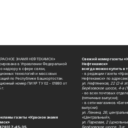
«КРАСНОЕ ЗНАМЯ НЕФТЕКАМСК»
Свежий номер газеты «
рирована в Управлении Федеральной
Нефтекамск»
о надзору в сфере связи,
всегда можно купить в 
ионных технологий и массовых
- в редакции газеты «Кра
аций по Республике Башкортостан.
Нефтекамск» по адресам:
ционный номер ПИ № ТУ 02 - 01880 от
ул. Нефтяников, 22 (2-й эта
 г.
Берёзовское шоссе, 4-а (1
- во всех почтовых отдел
(пятничные выпуски);
- в сети магазинов «Беге
выпуски):
ул. Ленина, 26; централь
екламы газеты «Красное знамя
«Центральный»,
амск»
ул. Парковая, 2 (цокольны
34783) 7-45-35.
Берёзовское шоссе, 3-в;