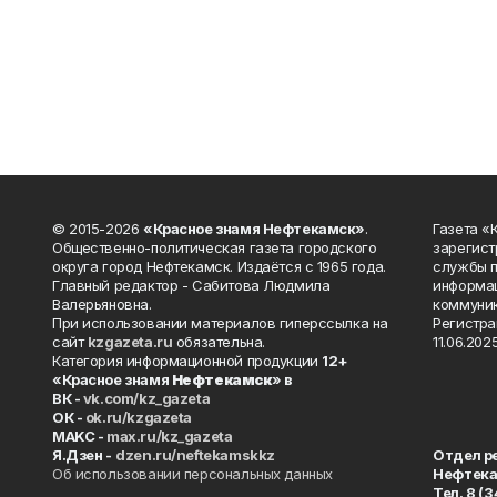
© 2015-2026
«Красное знамя Нефтекамск»
.
Газета 
Общественно-политическая газета городского
зарегист
округа город Нефтекамск. Издаётся с 1965 года.
службы п
Главный редактор - Сабитова Людмила
информац
Валерьяновна.
коммуник
При использовании материалов гиперссылка на
Регистра
сайт
kzgazeta.ru
обязательна.
11.06.2025
Категория информационной продукции
12+
«Красное знамя
Нефтекамск
» в
ВК -
vk.com/kz_gazeta
ОК -
ok.ru/kzgazeta
MAKC -
max.ru/kz_gazeta
Я.Дзен -
dzen.ru/neftekamskkz
Отдел р
Об использовании персональных данных
Нефтек
Тел. 8 (