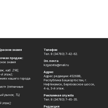
Красное знамя
Телефон
Тел. 8 (34783) 7-42-62.
точках продаж:
Эл. почта
сное знамя
kzgazeta@mail.ru
ж, каб. 214),
Адрес
-й этаж);
Адрес редакции: 452688,
ениях нашего города
Республика Башкортостан, г.
Нефтекамск, Берёзовское шоссе,
мот» (пятничные
4-а, 3-й этаж.
ный рынок, ТЦ
Рекламная служба
Тел. 8 (34783) 7-45-35.
й этаж);
Редакция