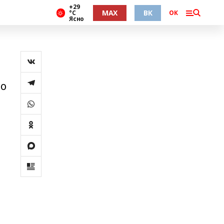
+29
MAX
ВК
°С
ОК
Ясно
по