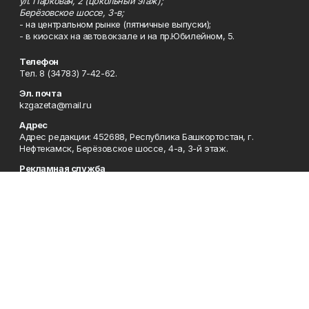
ул. Парковая, 2 (цокольный этаж);
Берёзовское шоссе, 3-в;
- на центральном рынке (пятничные выпуски);
- в киосках на автовокзале и на пр.Юбилейном, 5.
Телефон
Тел. 8 (34783) 7-42-62.
Эл. почта
kzgazeta@mail.ru
Адрес
Адрес редакции: 452688, Республика Башкортостан, г.
Нефтекамск, Берёзовское шоссе, 4-а, 3-й этаж.
Рекламная служба
Тел. 8 (34783) 7-45-35.
Редакция
Тел. 8 (34783) 7-42-72, 7-42-92..
Приемная
Тел. 8 (34783) 7-42-82.
Сотрудничество
Тел. 8 (34783) 7-42-62.
Отдел кадров
Тел. 8 (34783) 7-42-92.