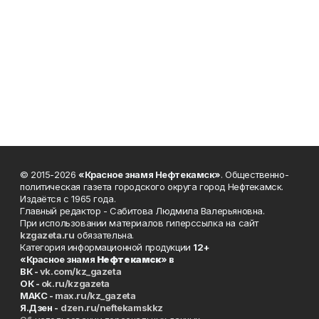
© 2015-2026
«Красное знамя Нефтекамск»
. Общественно-
политическая газета городского округа город Нефтекамск.
Издаётся с 1965 года.
Главный редактор - Сабитова Людмила Валерьяновна.
При использовании материалов гиперссылка на сайт
kzgazeta.ru
обязательна.
Категория информационной продукции
12+
«Красное знамя
Нефтекамск
» в
ВК -
vk.com/kz_gazeta
ОК -
ok.ru/kzgazeta
MAKC -
max.ru/kz_gazeta
Я.Дзен -
dzen.ru/neftekamskkz