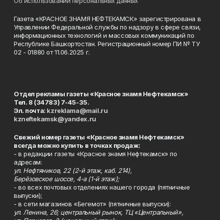
Об использовании персональных данных
Газета «КРАСНОЕ ЗНАМЯ НЕФТЕКАМСК» зарегистрирована в
Управлении Федеральной службы по надзору в сфере связи,
информационных технологий и массовых коммуникаций по
Республике Башкортостан. Регистрационный номер ПИ № ТУ
02 - 01880 от 11.06.2025 г.
Отдел рекламы газеты «Красное знамя Нефтекамск»
Тел. 8 (34783) 7-45-35.
Эл. почта:
kzreklama@mail.ru
kzneftekamsk@yandex.ru
Свежий номер газеты «Красное знамя Нефтекамск»
всегда можно купить в точках продаж:
- в редакции газеты «Красное знамя Нефтекамск» по
адресам:
ул. Нефтяников, 22 (2-й этаж, каб. 214),
Берёзовское шоссе, 4-а (1-й этаж);
- во всех почтовых отделениях нашего города (пятничные
выпуски);
- в сети магазинов «Бегемот» (пятничные выпуски):
ул. Ленина, 26; центральный рынок, ТЦ «Центральный»,