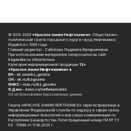
© 2015-2026
«Красное знамя Нефтекамск»
. Общественно-
политическая газета городского округа город Нефтекамск.
Издаётся с 1965 года.
Главный редактор - Сабитова Людмила Валерьяновна.
При использовании материалов гиперссылка на сайт
kzgazeta.ru
обязательна.
Категория информационной продукции
12+
«Красное знамя
Нефтекамск
» в
ВК -
vk.com/kz_gazeta
ОК -
ok.ru/kzgazeta
MAKC -
max.ru/kz_gazeta
Я.Дзен -
dzen.ru/neftekamskkz
Об использовании персональных данных
Газета «КРАСНОЕ ЗНАМЯ НЕФТЕКАМСК» зарегистрирована в
Управлении Федеральной службы по надзору в сфере связи,
информационных технологий и массовых коммуникаций по
Республике Башкортостан. Регистрационный номер ПИ № ТУ
02 - 01880 от 11.06.2025 г.