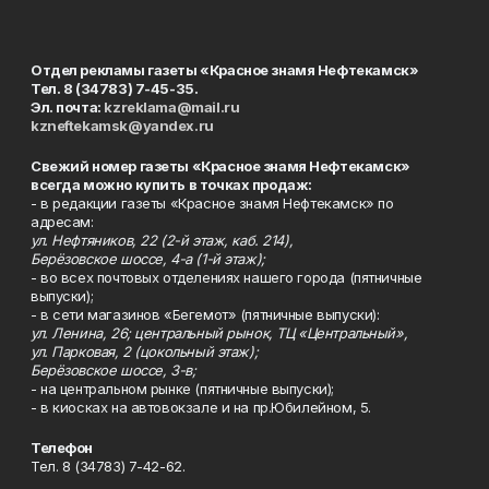
Отдел рекламы газеты «Красное знамя Нефтекамск»
Тел. 8 (34783) 7-45-35.
Эл. почта:
kzreklama@mail.ru
kzneftekamsk@yandex.ru
Свежий номер газеты «Красное знамя Нефтекамск»
всегда можно купить в точках продаж:
- в редакции газеты «Красное знамя Нефтекамск» по
адресам:
ул. Нефтяников, 22 (2-й этаж, каб. 214),
Берёзовское шоссе, 4-а (1-й этаж);
- во всех почтовых отделениях нашего города (пятничные
выпуски);
- в сети магазинов «Бегемот» (пятничные выпуски):
ул. Ленина, 26; центральный рынок, ТЦ «Центральный»,
ул. Парковая, 2 (цокольный этаж);
Берёзовское шоссе, 3-в;
- на центральном рынке (пятничные выпуски);
- в киосках на автовокзале и на пр.Юбилейном, 5.
Телефон
Тел. 8 (34783) 7-42-62.