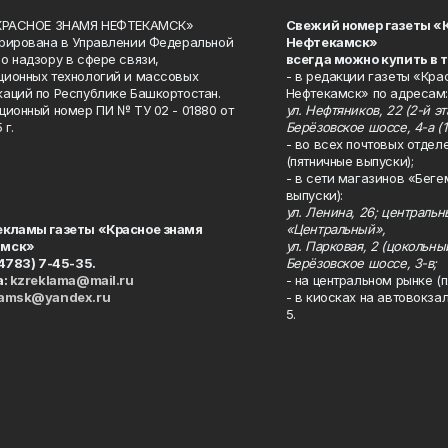
«КРАСНОЕ ЗНАМЯ НЕФТЕКАМСК»
Свежий номер газеты «
рирована в Управлении Федеральной
Нефтекамск»
о надзору в сфере связи,
всегда можно купить в 
ионных технологий и массовых
- в редакции газеты «Кра
аций по Республике Башкортостан.
Нефтекамск» по адресам:
ционный номер ПИ № ТУ 02 - 01880 от
ул. Нефтяников, 22 (2-й эта
 г.
Берёзовское шоссе, 4-а (1
- во всех почтовых отдел
(пятничные выпуски);
- в сети магазинов «Беге
выпуски):
ул. Ленина, 26; централь
екламы газеты «Красное знамя
«Центральный»,
амск»
ул. Парковая, 2 (цокольны
34783) 7-45-35.
Берёзовское шоссе, 3-в;
а:
kzreklama@mail.ru
- на центральном рынке (п
kamsk@yandex.ru
- в киосках на автовокза
5.