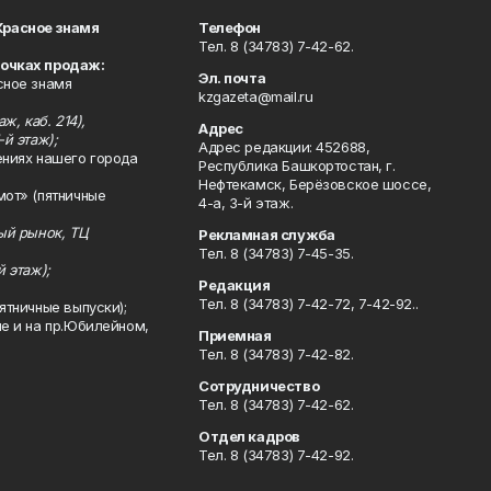
Красное знамя
Телефон
Тел. 8 (34783) 7-42-62.
точках продаж:
Эл. почта
сное знамя
kzgazeta@mail.ru
ж, каб. 214),
Адрес
-й этаж);
Адрес редакции: 452688,
ениях нашего города
Республика Башкортостан, г.
Нефтекамск, Берёзовское шоссе,
мот» (пятничные
4-а, 3-й этаж.
ный рынок, ТЦ
Рекламная служба
Тел. 8 (34783) 7-45-35.
й этаж);
Редакция
Тел. 8 (34783) 7-42-72, 7-42-92..
ятничные выпуски);
ле и на пр.Юбилейном,
Приемная
Тел. 8 (34783) 7-42-82.
Сотрудничество
Тел. 8 (34783) 7-42-62.
Отдел кадров
Тел. 8 (34783) 7-42-92.