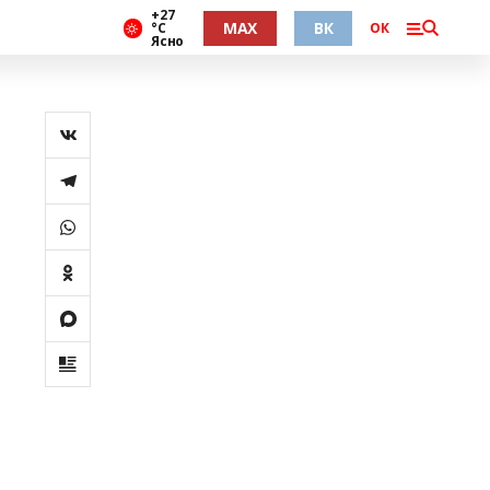
+27
MAX
ВК
°С
ОК
Ясно