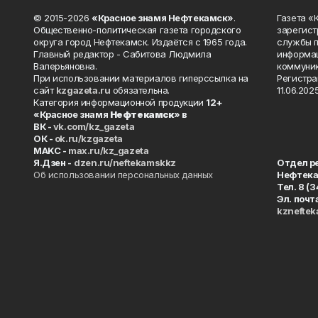
© 2015-2026
«Красное знамя Нефтекамск»
.
Газета 
Общественно-политическая газета городского
зарегист
округа город Нефтекамск. Издаётся с 1965 года.
службы п
Главный редактор - Сабитова Людмила
информац
Валерьяновна.
коммуник
При использовании материалов гиперссылка на
Регистра
сайт
kzgazeta.ru
обязательна.
11.06.2025
Категория информационной продукции
12+
«Красное знамя
Нефтекамск
» в
ВК -
vk.com/kz_gazeta
ОК -
ok.ru/kzgazeta
MAKC -
max.ru/kz_gazeta
Я.Дзен -
dzen.ru/neftekamskkz
Отдел р
Об использовании персональных данных
Нефтек
Тел. 8 (
Эл. почт
kznefte