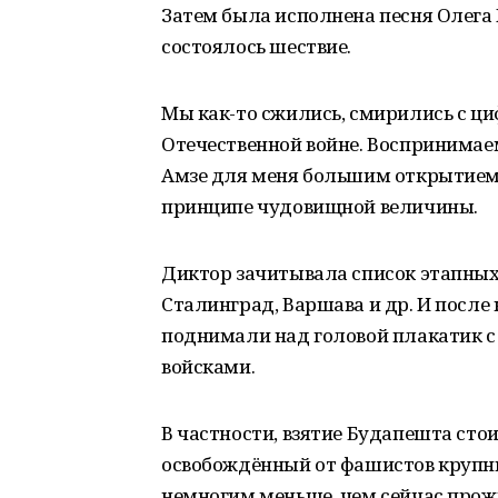
Затем была исполнена песня Олега
состоялось шествие.
Мы как-то сжились, смирились с ц
Отечественной войне. Воспринимаем 
Амзе для меня большим открытием
принципе чудовищной величины.
Диктор зачитывала список этапных 
Сталинград, Варшава и др. И посл
поднимали над головой плакатик с
войсками.
В частности, взятие Будапешта сто
освобождённый от фашистов крупны
немногим меньше, чем сейчас прож