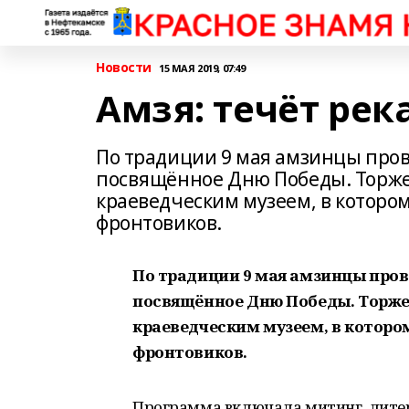
Новости
15 МАЯ 2019, 07:49
Амзя: течёт рек
По традиции 9 мая амзинцы про
посвящённое Дню Победы. Торжес
краеведческим музеем, в котором
фронтовиков.
По традиции 9 мая амзинцы про
посвящённое Дню Победы. Торжес
краеведческим музеем, в котором
фронтовиков.
Программа включала митинг, лите