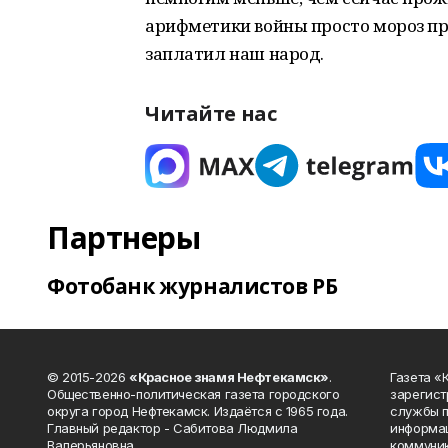
арифметики войны просто мороз про
заплатил наш народ.
Читайте нас
Партнеры
Фотобанк журналистов РБ
© 2015-2026
«Красное знамя Нефтекамск»
.
Газета 
Общественно-политическая газета городского
зарегист
округа город Нефтекамск. Издаётся с 1965 года.
службы п
Главный редактор - Сабитова Людмила
информац
Валерьяновна.
коммуник