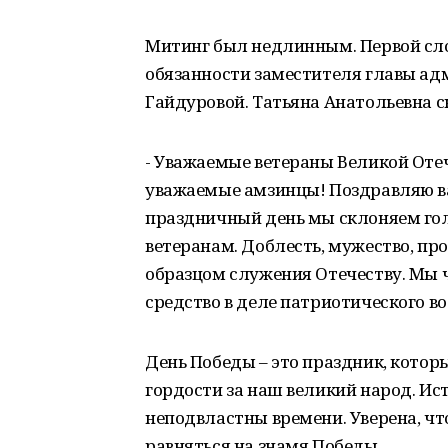
Митинг был недлинным. Первой сл
обязанности заместителя главы адм
Гайдуровой. Татьяна Анатольевна с
- Уважаемые ветераны Великой Оте
уважаемые амзинцы! Поздравляю ва
праздничный день мы склоняем го
ветеранам. Доблесть, мужество, пр
образцом служения Отечеству. Мы ч
средство в деле патриотического 
День Победы – это праздник, котор
гордости за наш великий народ. И
неподвластны времени. Уверена, чт
равняться на знамя Победы.