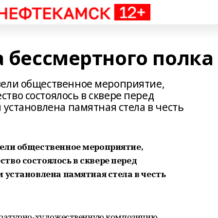
а бессмертного полка
вели общественное мероприятие,
тво состоялось в сквере перед
 установлена памятная стела в честь
вели общественное мероприятие,
тво состоялось в сквере перед
 установлена памятная стела в честь
ратурно-художественную композицию,