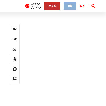
+28 °С
MAX
ВК
ОК
Дождь