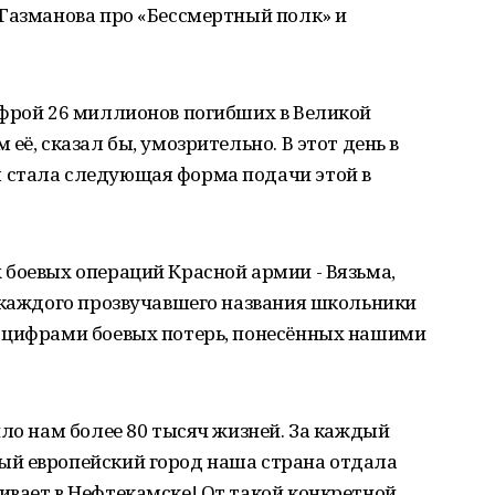
 Газманова про «Бессмертный полк» и
ифрой 26 миллионов погибших в Великой
её, сказал бы, умозрительно. В этот день в
 стала следующая форма подачи этой в
боевых операций Красной армии - Вязьма,
е каждого прозвучавшего названия школьники
 цифрами боевых потерь, понесённых нашими
ило нам более 80 тысяч жизней. За каждый
й европейский город наша страна отдала
ивает в Нефтекамске! От такой конкретной