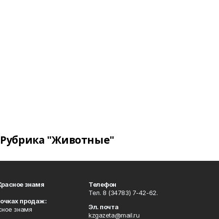
Рубрика "Животные"
Красное знамя
Телефон
Тел. 8 (34783) 7-42-62.
точках продаж:
Эл. почта
сное знамя
kzgazeta@mail.ru