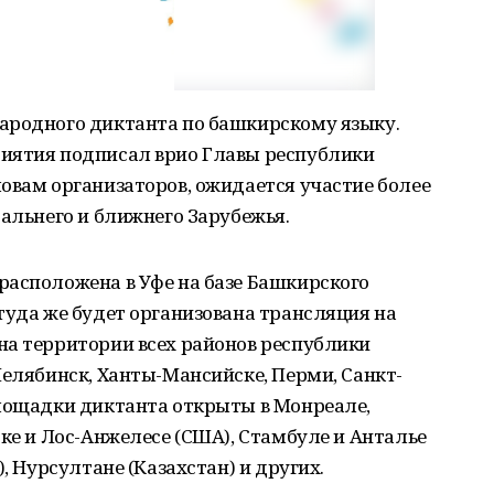
ародного диктанта по башкирскому языку.
иятия подписал врио Главы республики
овам организаторов, ожидается участие более
дальнего и ближнего Зарубежья.
расположена в Уфе на базе Башкирского
туда же будет организована трансляция на
на территории всех районов республики
Челябинск, Ханты-Мансийске, Перми, Санкт-
площадки диктанта открыты в Монреале,
рке и Лос-Анжелесе (США), Стамбуле и Анталье
, Нурсултане (Казахстан) и других.