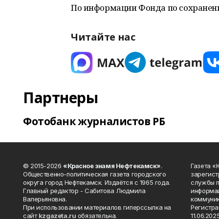
По информации Фонда по сохранен
Читайте нас
Партнеры
Фотобанк журналистов РБ
© 2015-2026
«Красное знамя Нефтекамск»
.
Газета 
Общественно-политическая газета городского
зарегист
округа город Нефтекамск. Издаётся с 1965 года.
службы п
Главный редактор - Сабитова Людмила
информац
Валерьяновна.
коммуник
При использовании материалов гиперссылка на
Регистра
сайт
kzgazeta.ru
обязательна.
11.06.2025