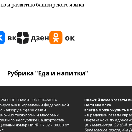
ию и развитию башкирского языка
Рубрика "Еда и напитки"
«КРАСНОЕ ЗНАМЯ НЕФТЕКАМСК»
Свежий номер газеты «
рирована в Управлении Федеральной
Нефтекамск»
о надзору в сфере связи,
всегда можно купить в 
ионных технологий и массовых
- в редакции газеты «Кра
аций по Республике Башкортостан.
Нефтекамск» по адресам:
ционный номер ПИ № ТУ 02 - 01880 от
ул. Нефтяников, 22 (2-й эта
 г.
Берёзовское шоссе, 4-а (1