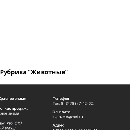
Рубрика "Животные"
Красное знамя
Телефон
Тел. 8 (34783) 7-42-62.
точках продаж:
Эл. почта
сное знамя
kzgazeta@mail.ru
ж, каб. 214),
Адрес
-й этаж);