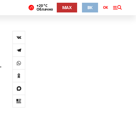
+20 °С
MAX
ВК
ОК
Облачно
о
.