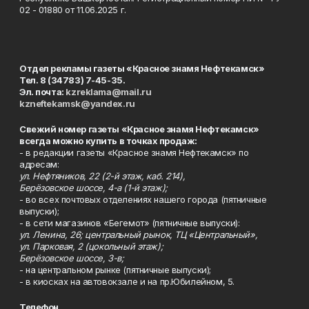
02 - 01880 от 11.06.2025 г.
Отдел рекламы газеты «Красное знамя Нефтекамск»
Тел. 8 (34783) 7-45-35.
Эл. почта:
kzreklama@mail.ru
kzneftekamsk@yandex.ru
Свежий номер газеты «Красное знамя Нефтекамск»
всегда можно купить в точках продаж:
- в редакции газеты «Красное знамя Нефтекамск» по
адресам:
ул. Нефтяников, 22 (2-й этаж, каб. 214),
Берёзовское шоссе, 4-а (1-й этаж);
- во всех почтовых отделениях нашего города (пятничные
выпуски);
- в сети магазинов «Бегемот» (пятничные выпуски):
ул. Ленина, 26; центральный рынок, ТЦ «Центральный»,
ул. Парковая, 2 (цокольный этаж);
Берёзовское шоссе, 3-в;
- на центральном рынке (пятничные выпуски);
- в киосках на автовокзале и на пр.Юбилейном, 5.
Телефон