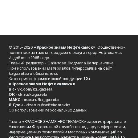
© 2015-2026
«Красное знамя Нефтекамск»
. Общественно-
политическая газета городского округа город Нефтекамск.
Издаётся с 1965 года.
Главный редактор - Сабитова Людмила Валерьяновна.
При использовании материалов гиперссылка на сайт
kzgazeta.ru
обязательна.
Категория информационной продукции
12+
«Красное знамя
Нефтекамск
» в
ВК -
vk.com/kz_gazeta
ОК -
ok.ru/kzgazeta
MAKC -
max.ru/kz_gazeta
Я.Дзен -
dzen.ru/neftekamskkz
Об использовании персональных данных
Газета «КРАСНОЕ ЗНАМЯ НЕФТЕКАМСК» зарегистрирована в
Управлении Федеральной службы по надзору в сфере связи,
информационных технологий и массовых коммуникаций по
Республике Башкортостан. Регистрационный номер ПИ № ТУ