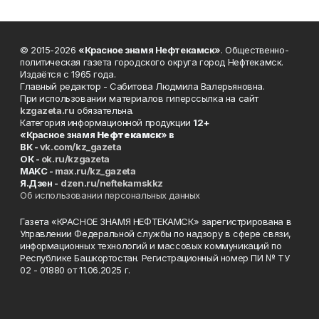
© 2015-2026
«Красное знамя Нефтекамск»
. Общественно-
политическая газета городского округа город Нефтекамск.
Издаётся с 1965 года.
Главный редактор - Сабитова Людмила Валерьяновна.
При использовании материалов гиперссылка на сайт
kzgazeta.ru
обязательна.
Категория информационной продукции
12+
«Красное знамя
Нефтекамск
» в
ВК -
vk.com/kz_gazeta
ОК -
ok.ru/kzgazeta
MAKC -
max.ru/kz_gazeta
Я.Дзен -
dzen.ru/neftekamskkz
Об использовании персональных данных
Газета «КРАСНОЕ ЗНАМЯ НЕФТЕКАМСК» зарегистрирована в
Управлении Федеральной службы по надзору в сфере связи,
информационных технологий и массовых коммуникаций по
Республике Башкортостан. Регистрационный номер ПИ № ТУ
02 - 01880 от 11.06.2025 г.