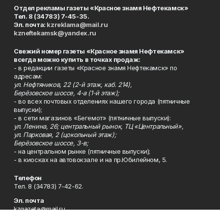
Отдел рекламы газеты «Красное знамя Нефтекамск»
Тел. 8 (34783) 7-45-35.
Эл. почта:
kzreklama@mail.ru
kzneftekamsk@yandex.ru
Свежий номер газеты «Красное знамя Нефтекамск»
всегда можно купить в точках продаж:
- в редакции газеты «Красное знамя Нефтекамск» по
адресам:
ул. Нефтяников, 22 (2-й этаж, каб. 214),
Берёзовское шоссе, 4-а (1-й этаж);
- во всех почтовых отделениях нашего города (пятничные
выпуски);
- в сети магазинов «Бегемот» (пятничные выпуски):
ул. Ленина, 26; центральный рынок, ТЦ «Центральный»,
ул. Парковая, 2 (цокольный этаж);
Берёзовское шоссе, 3-в;
- на центральном рынке (пятничные выпуски);
- в киосках на автовокзале и на пр.Юбилейном, 5.
Телефон
Тел. 8 (34783) 7-42-62.
Эл. почта
kzgazeta@mail.ru