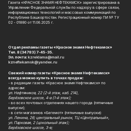
Газета «КРАСНОЕ ЗНАМЯ НЕФТЕКАМСК» зарегистрирована в
Управлении Федеральной службы по надзору в сфере связи,
информационных технологий и массовых коммуникаций по
Республике Башкортостан. Регистрационный номер ПИ № ТУ
02 - 01880 от 11.06.2025 г.
Отдел рекламы газеты «Красное знамя Нефтекамск»
Тел. 8 (34783) 7-45-35.
Эл. почта:
kzreklama@mail.ru
kzneftekamsk@yandex.ru
Свежий номер газеты «Красное знамя Нефтекамск»
всегда можно купить в точках продаж:
- в редакции газеты «Красное знамя Нефтекамск» по
адресам:
ул. Нефтяников, 22 (2-й этаж, каб. 214),
Берёзовское шоссе, 4-а (1-й этаж);
- во всех почтовых отделениях нашего города (пятничные
выпуски);
- в сети магазинов «Бегемот» (пятничные выпуски):
ул. Ленина, 26; центральный рынок, ТЦ «Центральный»,
ул. Парковая, 2 (цокольный этаж);
Берёзовское шоссе, 3-в;