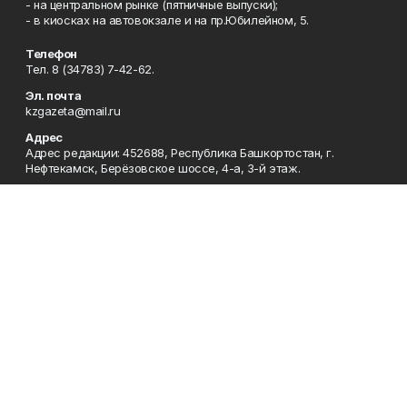
- на центральном рынке (пятничные выпуски);
- в киосках на автовокзале и на пр.Юбилейном, 5.
Телефон
Тел. 8 (34783) 7-42-62.
Эл. почта
kzgazeta@mail.ru
Адрес
Адрес редакции: 452688, Республика Башкортостан, г.
Нефтекамск, Берёзовское шоссе, 4-а, 3-й этаж.
Рекламная служба
Тел. 8 (34783) 7-45-35.
Редакция
Тел. 8 (34783) 7-42-72, 7-42-92..
Приемная
Тел. 8 (34783) 7-42-82.
Сотрудничество
Тел. 8 (34783) 7-42-62.
Отдел кадров
Тел. 8 (34783) 7-42-92.