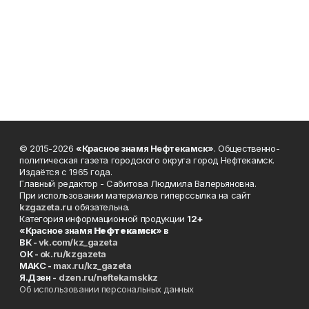
© 2015-2026
«Красное знамя Нефтекамск»
. Общественно-
политическая газета городского округа город Нефтекамск.
Издаётся с 1965 года.
Главный редактор - Сабитова Людмила Валерьяновна.
При использовании материалов гиперссылка на сайт
kzgazeta.ru
обязательна.
Категория информационной продукции
12+
«Красное знамя
Нефтекамск
» в
ВК -
vk.com/kz_gazeta
ОК -
ok.ru/kzgazeta
MAKC -
max.ru/kz_gazeta
Я.Дзен -
dzen.ru/neftekamskkz
Об использовании персональных данных