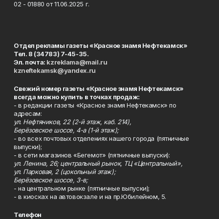
02 - 01880 от 11.06.2025 г.
Отдел рекламы газеты «Красное знамя Нефтекамск»
Тел. 8 (34783) 7-45-35.
Эл. почта:
kzreklama@mail.ru
kzneftekamsk@yandex.ru
Свежий номер газеты «Красное знамя Нефтекамск»
всегда можно купить в точках продаж:
- в редакции газеты «Красное знамя Нефтекамск» по
адресам:
ул. Нефтяников, 22 (2-й этаж, каб. 214),
Берёзовское шоссе, 4-а (1-й этаж);
- во всех почтовых отделениях нашего города (пятничные
выпуски);
- в сети магазинов «Бегемот» (пятничные выпуски):
ул. Ленина, 26; центральный рынок, ТЦ «Центральный»,
ул. Парковая, 2 (цокольный этаж);
Берёзовское шоссе, 3-в;
- на центральном рынке (пятничные выпуски);
- в киосках на автовокзале и на пр.Юбилейном, 5.
Телефон