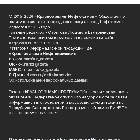
© 2015-2026
«Красное знамя Нефтекамск»
. Общественно-
политическая газета городского округа город Нефтекамск.
Издаётся с 1965 года.
Главный редактор - Сабитова Людмила Валерьяновна.
При использовании материалов гиперссылка на сайт
kzgazeta.ru
обязательна.
Категория информационной продукции
12+
«Красное знамя
Нефтекамск
» в
ВК -
vk.com/kz_gazeta
ОК -
ok.ru/kzgazeta
MAKC -
max.ru/kz_gazeta
Я.Дзен -
dzen.ru/neftekamskkz
Об использовании персональных данных
Газета «КРАСНОЕ ЗНАМЯ НЕФТЕКАМСК» зарегистрирована в
Управлении Федеральной службы по надзору в сфере связи,
информационных технологий и массовых коммуникаций по
Республике Башкортостан. Регистрационный номер ПИ № ТУ
02 - 01880 от 11.06.2025 г.
Отдел рекламы газеты «Красное знамя Нефтекамск»