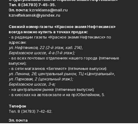
Тел. 8 (34783) 7-45-35.
Эл. почта:
kzreklama@mail.ru
kzneftekamsk@yandex.ru
Свежий номер газеты «Красное знамя Нефтекамск»
всегда можно купить в точках продаж:
- в редакции газеты «Красное знамя Нефтекамск» по
адресам:
ул. Нефтяников, 22 (2-й этаж, каб. 214),
Берёзовское шоссе, 4-а (1-й этаж);
- во всех почтовых отделениях нашего города (пятничные
выпуски);
- в сети магазинов «Бегемот» (пятничные выпуски):
ул. Ленина, 26; центральный рынок, ТЦ «Центральный»,
ул. Парковая, 2 (цокольный этаж);
Берёзовское шоссе, 3-в;
- на центральном рынке (пятничные выпуски);
- в киосках на автовокзале и на пр.Юбилейном, 5.
Телефон
Тел. 8 (34783) 7-42-62.
Эл. почта
kzgazeta@mail.ru
Адрес